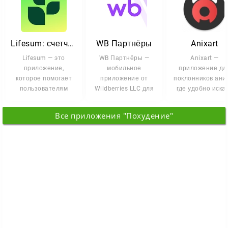
Lifesum: счетчик калорий
WB Партнёры
Anixart
Lifesum — это
WB Партнёры —
Anixart —
приложение,
мобильное
приложение дл
которое помогает
приложение от
поклонников ани
пользователям
Wildberries LLC для
где удобно иска
вырабатывать
управления
сериалы, следить
полезные привычки
бизнесом прямо со
новинками и
Все приложения "Похудение"
и следить
смартфона на