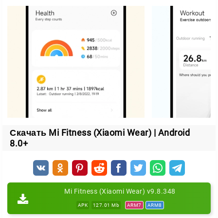
Мониторинг здоровья.
Отслеживает пульс,
качество сна, уровень стресса и запас энергии.
Анализ сна и дыхания.
Разбирает стадии сна и
дыхательную активность за ночь.
GPS-маршруты.
Записывает трассы во время бега,
ходьбы и велопрогулок.
Напоминания.
Присылает оповещения о важных
событиях прямо на устройство.
Платежи с часов.
Поддерживает оплату через
сопряжение с Mastercard.
Скачать Mi Fitness (Xiaomi Wear) | Android
Mi Fitness подойдёт и новичкам, и тем, кто
8.0+
тренируется давно. Хотите сбросить вес или
вернуть форму — приложение поддержит вас на
каждом этапе.
Mi Fitness (Xiaomi Wear) v9.8.348
APK
127.01 Mb
ARM7
ARM8