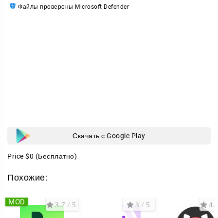
Файлы проверены Microsoft Defender
Скачать с Google Play
Price
$0
(Бесплатно)
Похожие:
MOD
3.7 / 5
3 / 5
4.2