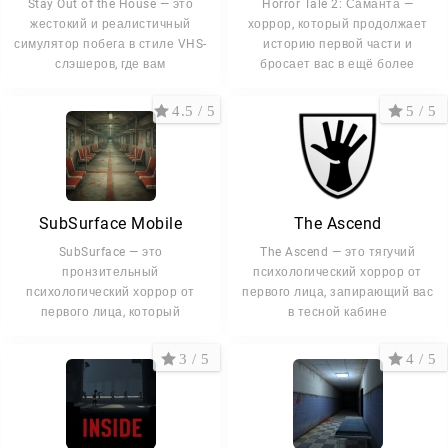
Stay Out of the House — это
Horror Tale 2: Саманта —
жестокий и реалистичный
хоррор, который продолжает
симулятор побега в стиле VHS-
историю первой части и
слэшеров, где вам
бросает вас в ещё более
4.5 / 5
5 / 5
SubSurface Mobile
The Ascend
SubSurface — это
The Ascend — это тягучий
пронзительный
психологический хоррор от
психологический хоррор от
первого лица, запирающий вас
первого лица, который
в тесной кабине
превращает рутинную
3 / 5
4 / 5