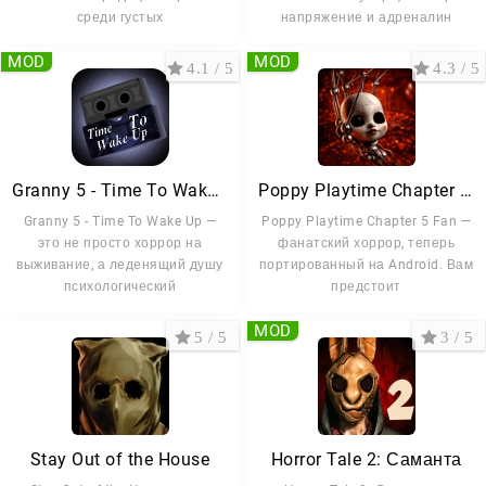
среди густых
напряжение и адреналин
MOD
MOD
4.1 / 5
4.3 / 5
Granny 5 - Time To Wake Up
Poppy Playtime Chapter 5 Fan
Granny 5 - Time To Wake Up —
Poppy Playtime Chapter 5 Fan —
это не просто хоррор на
фанатский хоррор, теперь
выживание, а леденящий душу
портированный на Android. Вам
психологический
предстоит
MOD
5 / 5
3 / 5
Stay Out of the House
Horror Tale 2: Саманта