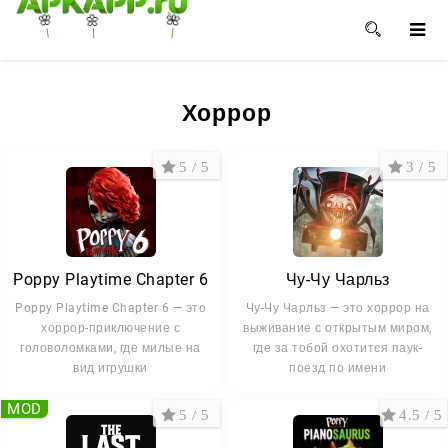
🌸
🌺
🌼
Хоррор
5 / 5
3 / 5
Poppy Playtime Chapter 6
Чу-Чу Чарльз
Poppy Playtime Chapter 6 — это
Чу-Чу Чарльз — это хоррор на
хоррор-приключение с
выживание с открытым миром,
головоломками, где милые на
где за тобой охотится паук-
вид игрушки
поезд по имени
MOD
5 / 5
4.5 / 5