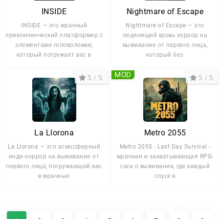
INSIDE
Nightmare of Escape
INSIDE — это мрачный
Nightmare of Escape — это
приключенческий платформер с
леденящий кровь хоррор на
элементами головоломки,
выживание от первого лица,
который погружает вас в
который без
MOD
5 / 5
5 / 5
La Llorona
Metro 2055
La Llorona — это атмосферный
Metro 2055 - Last Day Survival -
инди-хоррор на выживание от
мрачная и захватывающая RPG-
первого лица, погружающий вас
сага о выживании, где каждый
в мрачные
спуск в