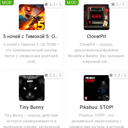
MOD
MOD
4.3 / 5
5 / 5
5 ночей с Тимохой 5: ОСТРОВ
CloverPit
5 ночей с Тимохой 5: ОСТРОВ —
CloverPit — хоррор,
это приключенческий survival
вдохновлённый Buckshot
horror с элементами point-and-
Roulette и Balatro. Вас запирают
click,
в мрачной кле...
3.5 / 5
3.3 / 5
Tiny Bunny
Pikabuu: STOP!
Tiny Bunny — хоррор, действие
Pikabuu: STOP! - это
которого разворачивается в
динамичный экшен-хоррор с
маленьком городке, затерянном
элементами шутера, в котором