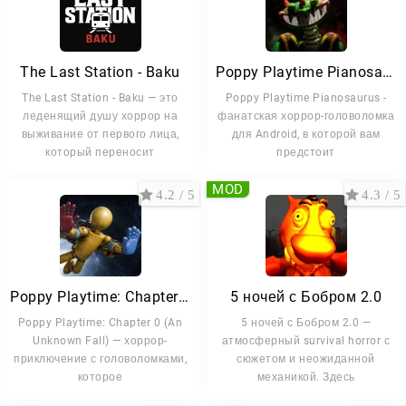
The Last Station - Baku
Poppy Playtime Pianosaurus
The Last Station - Baku — это
Poppy Playtime Pianosaurus -
леденящий душу хоррор на
фанатская хоррор-головоломка
выживание от первого лица,
для Android, в которой вам
который переносит
предстоит
MOD
4.2 / 5
4.3 / 5
Poppy Playtime: Chapter 0
5 ночей с Бобром 2.0
Poppy Playtime: Chapter 0 (An
5 ночей с Бобром 2.0 —
Unknown Fall) — хоррор-
атмосферный survival horror с
приключение с головоломками,
сюжетом и неожиданной
которое
механикой. Здесь