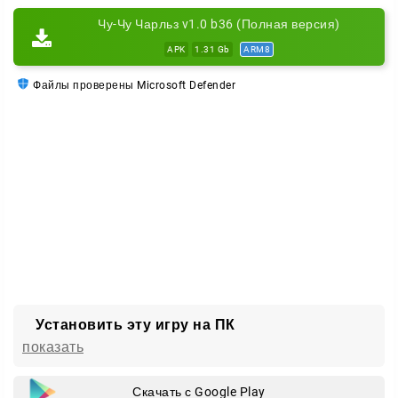
оторваться на прямых.
Чу-Чу Чарльз v1.0 b36 (Полная версия)
Тактика боя
— выбирай, когда атаковать, а когда
APK
1.31 Gb
ARM8
уносить колёса.
Файлы проверены Microsoft Defender
Заводи двигатель, держи оружие наготове и
попробуй пережить ночь на острове Чарльза.
Установить эту игру на ПК
показать
Скачать с Google Play