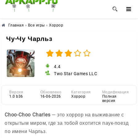
🌺
🌼
🌸
Главная
»
Все игры
»
Хоррор
Чу-Чу Чарльз
4.4
Two Star Games LLC
Версия
Обновлено
Категория
Модификация
1.0 b36
16-06-2026
Хоррор
Полная
версия
Choo-Choo Charles
— это хоррор на выживание с
открытым миром, где за тобой охотится паук-поезд
по имени Чарльз.