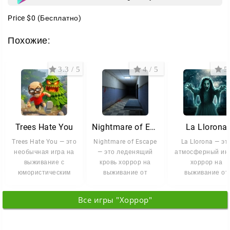
Price
$0
(Бесплатно)
Похожие:
3.3 / 5
4 / 5
5 
Trees Hate You
Nightmare of Escape
La Llorona
Trees Hate You — это
Nightmare of Escape
La Llorona — эт
необычная игра на
— это леденящий
атмосферный ин
выживание с
кровь хоррор на
хоррор на
юмористическим
выживание от
выживание от
уклоном, где вам
первого лица,
первого лица,
предстоит
который без
погружающий вас
Все игры "Хоррор"
мрачные