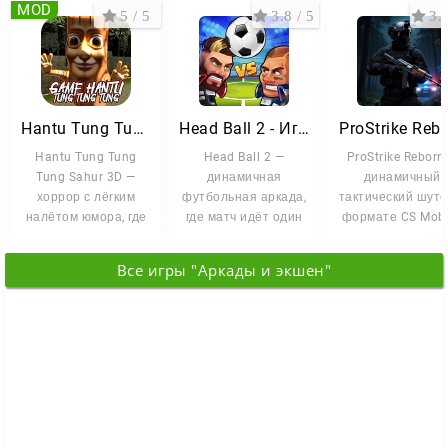
MOD
5 / 5
3.8 / 5
3.9
Hantu Tung Tung Tung Sahur 3D
Head Ball 2 - Игра в футбол
ProStrike Reb
Hantu Tung Tung
Head Ball 2 —
ProStrike Reborn
Tung Sahur 3D —
динамичная
динамичный
хоррор с лёгким
футбольная аркада,
тактический шуте
налётом юмора, где
где матч идёт один
формате CS Mobi
ужас сочетается с
на один с
Две команды
меха...
реальными
сходятся в
Все игры "Аркады и экшен"
соперниками со