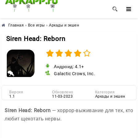
🌼
🌸
🌺
Главная
»
Все игры
»
Аркады и экшен
Siren Head: Reborn
Андроид: 4.1+
Galactic Crows, Inc.
Версия
Обновлено
Категория
1.1
11-03-2023
Аркады и экшен
Siren Head: Reborn
— хоррор-выживание для тех, кто
любит щекотать нервы.