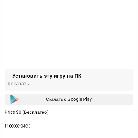
тревоги;
понятное и удобное управление;
звуковое сопровождение, держащее в напряжении;
мрачная атмосфера в духе лучших хорроров.
Siren Head: Reborn собирает всё, чего ждёшь от
настоящего хоррора. Заходите в лес Алктсвилл,
прислушивайтесь к каждому звуку и попробуйте
выбраться живым.
Установить эту игру на ПК
показать
Скачать с Google Play
Price
$0
(Бесплатно)
Похожие: