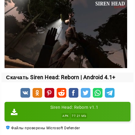
В одиночку против такого врага не выстоять, но лес
даёт шанс. Вокруг разбросаны предметы и
устройства, которые помогут перехитрить чудовище.
расставляйте ловушки на пути монстра;
следите за обстановкой через разбросанные по лесу
камеры;
используйте окружение, чтобы спрятаться и отвлечь
врага.
Скачать Siren Head: Reborn | Android 4.1+
Главное — внимательность и скорость.
Замешкаетесь хоть на секунду, и Сиреноголовый
настигнет героя.
Siren Head: Reborn v1.1
Что делает игру по-настоящему
APK
77.21 Mb
страшной
Файлы проверены Microsoft Defender
детальная графика, которая усиливает чувство