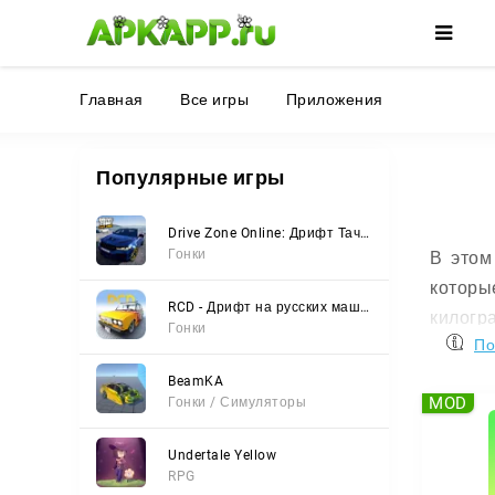
🌼
🌺
🌸
Главная
Все игры
Приложения
Популярные игры
Drive Zone Online: Дрифт Тачки
Гонки
В этом
которы
RCD - Дрифт на русских машинах
килогра
Гонки
По
Про
BeamKA
MOD
Гонки / Симуляторы
Соврем
сделаю
Undertale Yellow
прогре
RPG