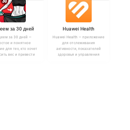
еем за 30 дней
Huawei Health
деем за 30 дней —
Huawei Health — приложение
остое и понятное
для отслеживания
е для тех, кто хочет
активности, показателей
сить вес и привести
здоровья и управления
себя в