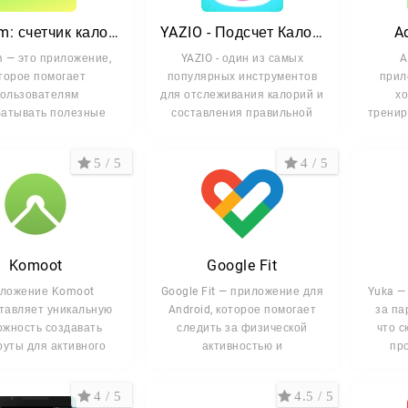
ции для успешного снижения веса:
Lifesum: счетчик калорий
YAZIO - Подсчет Калорий
A
m — это приложение,
YAZIO - один из самых
A
ивидуальные диеты: приложения подбирают наиболее подход
торое помогает
популярных инструментов
прил
и и предпочтения.
ользователям
для отслеживания калорий и
хо
керы активности: следите за тренировками, количеством шагов 
атывать полезные
составления правильной
тренир
вычки и следить
троль калорий: удобные счетчики помогают понять, сколько и чег
ивационные советы: сохраняйте настрой с подсказками и ежед
5 / 5
4 / 5
оминания: регулярные уведомления не дадут забыть о трениро
ий путь к стройности
 приложение делает путь к снижению веса максимал
Komoot
Google Fit
Независимо от того, начинаете ли вы с нуля или хотите
ложение Komoot
Google Fit — приложение для
Yuka —
тавляет уникальную
Android, которое помогает
за па
е всё необходимое для успеха.
ожность создавать
следить за физической
что с
уты для активного
активностью и
пр
отдыха, от
4 / 5
4.5 / 5