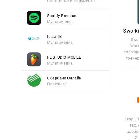
Системные инструменты
Spotify Premium
Мультимедиа
Глаз ТВ
Swo
Мультимедиа
Wor
смартфо
FL STUDIO MOBILE
тренер
Мультимедиа
Сбербанк Онлайн
Полезные
Zepp Li
тех,
здоро
Он