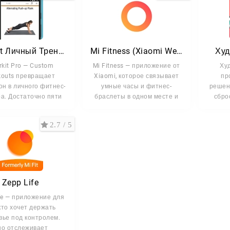
Sworkit Личный Тренер
Mi Fitness (Xiaomi Wear)
Худ
rkit Pro — Custom
Mi Fitness — приложение от
Ху
kouts превращает
Xiaomi, которое связывает
пр
н в личного фитнес-
умные часы и фитнес-
решени
а. Достаточно пяти
браслеты в одном месте и
сбро
минут в
2.7 / 5
Zepp Life
fe — приложение для
 кто хочет держать
вье под контролем.
о отслеживает