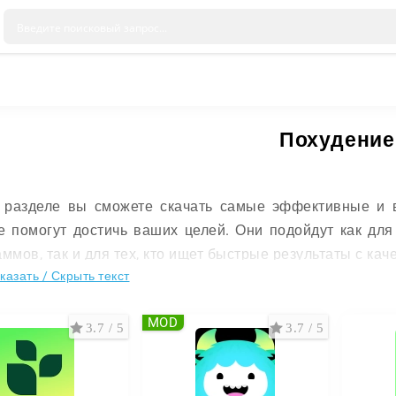
Похудение
 разделе вы сможете скачать самые эффективные и 
е помогут достичь ваших целей. Они подойдут как для 
ммов, так и для тех, кто ищет быстрые результаты с ка
казать / Скрыть текст
граммы и методы
MOD
3.7 / 5
3.7 / 5
енные программы для похудения — это настоящий 
т процесс комфортным и эффективным. Они помогут 
ссом и сохранять мотивацию даже в сложные моменты.