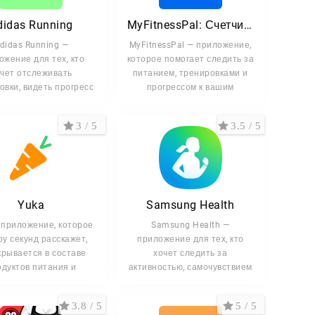
didas Running
MyFitnessPal: Счетчик калорий
didas Running —
MyFitnessPal — приложение,
ящий рацион питания, учитывая ваш образ жизни,
ожение для тех, кто
которое помогает следить за
чет отслеживать
питанием, тренировками и
и общей физической нагрузкой.
овки, видеть прогресс
прогрессом к вашим
и заниматься
о вы потребляете за день.
невными заданиями.
3 / 5
3.5 / 5
вках или приёмах пищи.
ьно удобным и поддерживает вас на каждом
Yuka
Samsung Health
 сделать свои результаты ещё лучше, здесь вы
 приложение, которое
Samsung Health —
ру секунд расскажет,
приложение для тех, кто
крывается в составе
хочет следить за
одуктов питания и
активностью, самочувствием
и
3.8 / 5
5 / 5