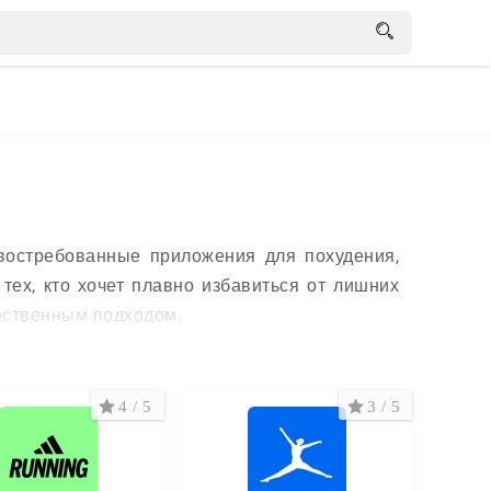
востребованные приложения для похудения,
тех, кто хочет плавно избавиться от лишних
чественным подходом.
4 / 5
3 / 5
арсенал полезных инструментов, которые
составить персональный план, следить за