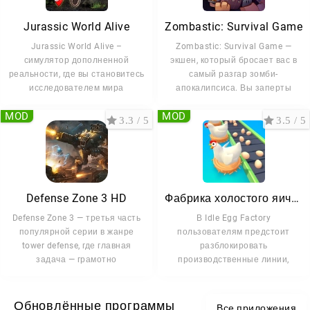
Jurassic World Alive
Zombastic: Survival Game
Jurassic World Alive –
Zombastic: Survival Game —
симулятор дополненной
экшен, который бросает вас в
реальности, где вы становитесь
самый разгар зомби-
исследователем мира
апокалипсиса. Вы заперты
MOD
MOD
3.3 / 5
3.5 / 5
Defense Zone 3 HD
Фабрика холостого яичка
Defense Zone 3 — третья часть
В Idle Egg Factory
популярной серии в жанре
пользователям предстоит
tower defense, где главная
разблокировать
задача — грамотно
производственные линии,
максимально
Обновлённые программы
Все приложения