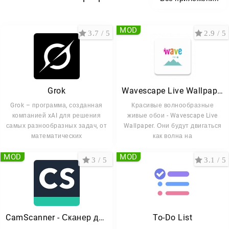
MOD
3.7 / 5
2.9 / 5
Grok
Wavescape Live Wallpaper FULL
Grok – программа, созданная
Красивые волнообразные
компанией xAI для решения
живые обои - Wavescape Live
самых разнообразных задач, от
Wallpaper. Они будут двигаться
математических
как волна на
MOD
MOD
3 / 5
3.1 / 5
CamScanner - Сканер документов
To-Do List