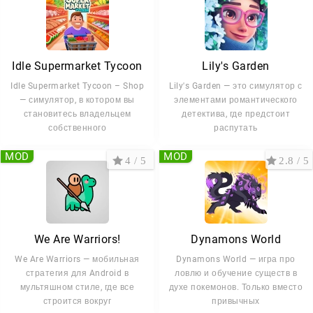
Idle Supermarket Tycoon
Lily's Garden
Idle Supermarket Tycoon – Shop
Lily's Garden — это симулятор с
— симулятор, в котором вы
элементами романтического
становитесь владельцем
детектива, где предстоит
собственного
распутать
MOD
MOD
4 / 5
2.8 / 5
We Are Warriors!
Dynamons World
We Are Warriors — мобильная
Dynamons World — игра про
стратегия для Android в
ловлю и обучение существ в
мультяшном стиле, где все
духе покемонов. Только вместо
строится вокруг
привычных