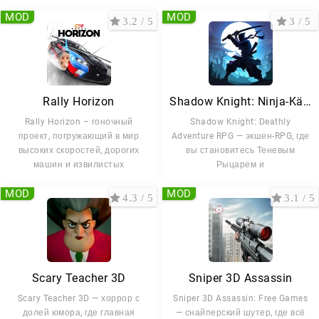
MOD
MOD
3.2 / 5
3 / 5
Rally Horizon
Shadow Knight: Ninja-Kämpfer
Rally Horizon – гоночный
Shadow Knight: Deathly
проект, погружающий в мир
Adventure RPG — экшен-RPG, где
высоких скоростей, дорогих
вы становитесь Теневым
машин и извилистых
Рыцарем и
MOD
MOD
4.3 / 5
3.1 / 5
Scary Teacher 3D
Sniper 3D Assassin
Scary Teacher 3D — хоррор с
Sniper 3D Assassin: Free Games
долей юмора, где главная
— снайперский шутер, где всё