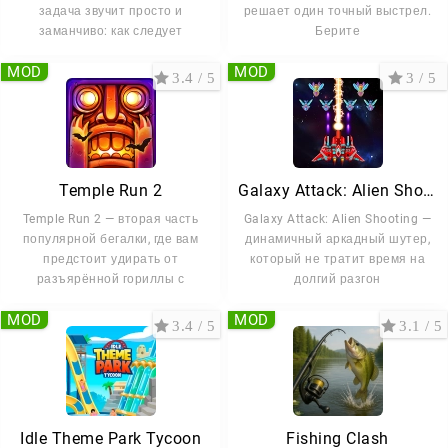
задача звучит просто и
решает один точный выстрел.
заманчиво: как следует
Берите
MOD
MOD
3.4 / 5
3 / 5
Temple Run 2
Galaxy Attack: Alien Shooting
Temple Run 2 — вторая часть
Galaxy Attack: Alien Shooting —
популярной бегалки, где вам
динамичный аркадный шутер,
предстоит удирать от
который не тратит время на
разъярённой гориллы с
долгий разгон
MOD
MOD
3.4 / 5
3.1 / 5
Idle Theme Park Tycoon
Fishing Clash