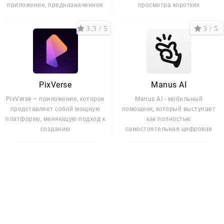
приложение, предназначенное
просмотра коротких
видеороликов с
3.3 / 5
3 / 5
PixVerse
Manus AI
PixVerse – приложение, которое
Manus AI - мобильный
представляет собой мощную
помощник, который выступает
платформу, меняющую подход к
как полностью
созданию
самостоятельная цифровая
система,