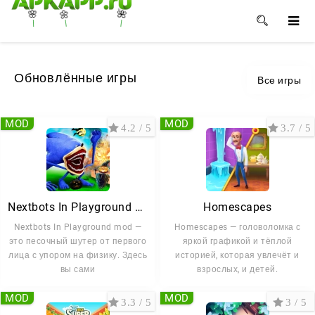
🌺
🌸
🌼
Обновлённые игры
Все игры
MOD
MOD
4.2 / 5
3.7 / 5
Nextbots In Playground mod
Homescapes
Nextbots In Playground mod —
Homescapes — головоломка с
это песочный шутер от первого
яркой графикой и тёплой
лица с упором на физику. Здесь
историей, которая увлечёт и
вы сами
взрослых, и детей.
MOD
MOD
3.3 / 5
3 / 5