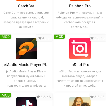
CatchCat
Psiphon Pro
CatchCat — это свежее игровое
Psiphon Pro — инструмент для
приложение на Android,
обхода интернет-ограничений и
которое превращает встречи с
свободного доступа к
кошками в
заблокиро...
MOD
MOD
4 / 5
3.6 / 5
jetAudio Music Player Plus
InShot Pro
jetAudio Music Player Plus —
InShot Pro — приложение для
популярный музыкальный
монтажа видео, которое
плеер, знакомый
сочетает мощные инструменты
пользователям Windows, а
и простой интерфейс.
теперь
MOD
3.8 / 5
3.5 / 5