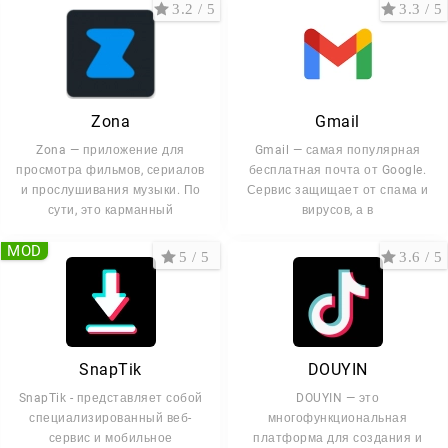
3.2 / 5
3.3 / 5
Zona
Gmail
Zona — приложение для
Gmail — самая популярная
просмотра фильмов, сериалов
бесплатная почта от Google.
и прослушивания музыки. По
Сервис защищает от спама и
сути, это карманный
вирусов, а в
MOD
5 / 5
3.6 / 5
SnapTik
DOUYIN
SnapTik - представляет собой
DOUYIN — это
специализированный веб-
многофункциональная
сервис и мобильное
платформа для создания и