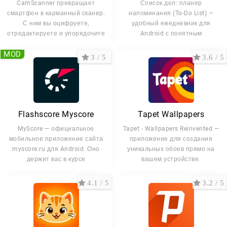
CamScanner превращает
Список дел: планер
смартфон в карманный сканер.
напоминания (To-Do List) —
С ним вы оцифруете,
удобный ежедневник для
отредактируете и упорядочите
Android с понятным
MOD
3 / 5
3.6 / 5
Flashscore Myscore
Tapet Wallpapers
MyScore — официальное
Tapet - Wallpapers Reinvented —
мобильное приложение сайта
приложение для создания
myscore.ru для Android. Оно
уникальных обоев прямо на
держит вас в курсе
вашем устройстве.
4.1 / 5
3.2 / 5