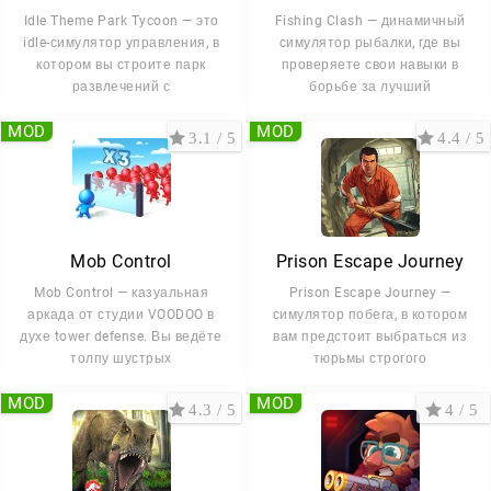
Idle Theme Park Tycoon — это
Fishing Clash — динамичный
idle-симулятор управления, в
симулятор рыбалки, где вы
котором вы строите парк
проверяете свои навыки в
развлечений с
борьбе за лучший
MOD
MOD
3.1 / 5
4.4 / 5
Mob Control
Prison Escape Journey
Mob Control — казуальная
Prison Escape Journey —
аркада от студии VOODOO в
симулятор побега, в котором
духе tower defense. Вы ведёте
вам предстоит выбраться из
толпу шустрых
тюрьмы строгого
MOD
MOD
4.3 / 5
4 / 5