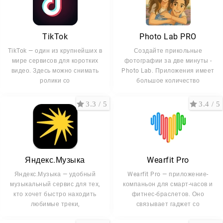
TikTok
Photo Lab PRO
TikTok — один из крупнейших в
Создайте прикольные
мире сервисов для коротких
фотографии за две минуты -
видео. Здесь можно снимать
Photo Lab. Приложения имеет
ролики со
большое количество
3.3 / 5
3.4 / 5
Яндекс.Музыка
Wearfit Pro
Яндекс.Музыка — удобный
Wearfit Pro — приложение-
музыкальный сервис для тех,
компаньон для смарт-часов и
кто хочет быстро находить
фитнес-браслетов. Оно
любимые треки,
связывает гаджет со