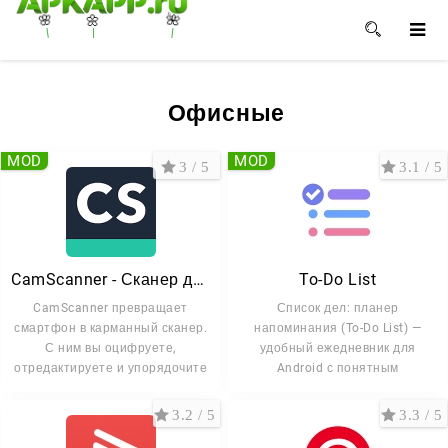
🌸
🌺
🌼
Офисные
MOD
MOD
3 / 5
3.1 / 5
CamScanner - Сканер документов
To-Do List
CamScanner превращает
Список дел: планер
смартфон в карманный сканер.
напоминания (To-Do List) —
С ним вы оцифруете,
удобный ежедневник для
отредактируете и упорядочите
Android с понятным
3.2 / 5
3.3 / 5