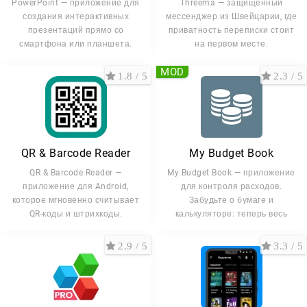
PowerPoint — приложение для
Threema — защищённый
создания интерактивных
мессенджер из Швейцарии, где
презентаций прямо со
приватность переписки стоит
смартфона или планшета.
на первом месте.
MOD
1.8 / 5
2.3 / 5
QR & Barcode Reader
My Budget Book
QR & Barcode Reader —
My Budget Book — приложение
приложение для Android,
для контроля расходов.
которое мгновенно считывает
Забудьте о бумаге и
QR-коды и штрихкоды.
калькуляторе: теперь весь
2.9 / 5
3.3 / 5