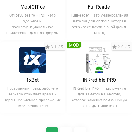
MobiOffice
FullReader
OfficeSuite Pro + PDF - это
FullReader — это универсальная
удобное и
читалка для Android, которая
полнофункциональное
открывает почти любой файл.
приложение для платформы
Книга,
андроид, которое
MOD
3.1 / 5
2.6 / 5
1xBet
INKredible PRO
Постоянный поиск рабочего
INKredible PRO — приложение
зеркала отнимает время и
для заметок на Android,
нервы. Мобильное приложение
которое заменит вам обычную
1xBet решает эту
тетрадь. Пишите от