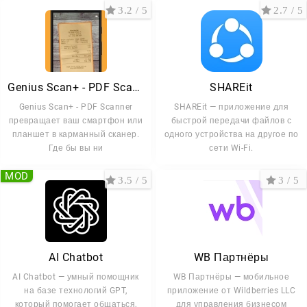
3.2 / 5
2.7 / 5
Genius Scan+ - PDF Scanner
SHAREit
Genius Scan+ - PDF Scanner
SHAREit — приложение для
превращает ваш смартфон или
быстрой передачи файлов с
планшет в карманный сканер.
одного устройства на другое по
Где бы вы ни
сети Wi-Fi.
MOD
3.5 / 5
3 / 5
AI Chatbot
WB Партнёры
AI Chatbot — умный помощник
WB Партнёры — мобильное
на базе технологий GPT,
приложение от Wildberries LLC
который помогает общаться,
для управления бизнесом