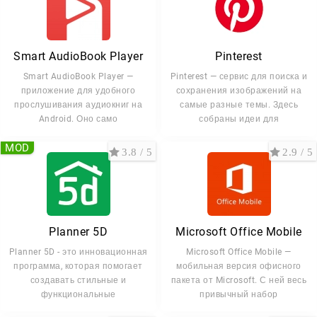
Smart AudioBook Player
Pinterest
Smart AudioBook Player —
Pinterest — сервис для поиска и
приложение для удобного
сохранения изображений на
прослушивания аудиокниг на
самые разные темы. Здесь
Android. Оно само
собраны идеи для
MOD
3.8 / 5
2.9 / 5
Planner 5D
Microsoft Office Mobile
Planner 5D - это инновационная
Microsoft Office Mobile —
программа, которая помогает
мобильная версия офисного
создавать стильные и
пакета от Microsoft. С ней весь
функциональные
привычный набор