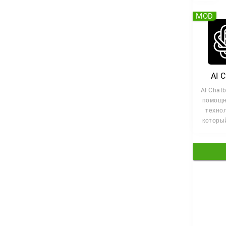
MOD
AI 
AI Chat
помощн
технол
которы
общать
за