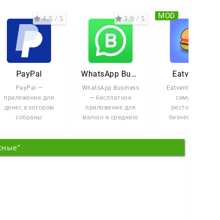
MOD
4.5 / 5
3.9 / 5
4 /
PayPal
WhatsApp Business
Eatventure
PayPal —
WhatsApp Business
Eatventure — idle-
приложение для
— бесплатное
симулятор
денег, в котором
приложение для
ресторанного
собраны
малого и среднего
бизнеса, где вы
переводы, оплата
бизнеса. Оно
строите
покупок и контроль
помогает быстро
гастрономическую
сные"
за счётом. Всё
империю с нуля.