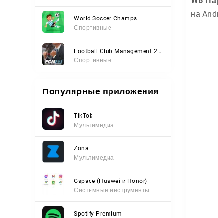
WB Па
на Andr
World Soccer Champs
Спортивные
Football Club Management 2023
Спортивные
Популярные приложения
TikTok
Мультимедиа
Zona
Мультимедиа
Gspace (Huawei и Honor)
Системные инструменты
Spotify Premium