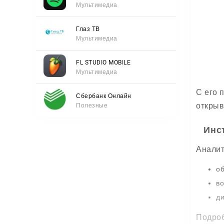
Мультимедиа
Глаз ТВ
Мультимедиа
FL STUDIO MOBILE
Мультимедиа
С его 
Сбербанк Онлайн
открыв
Полезные
Инс
Аналит
об
во
ди
Подроб