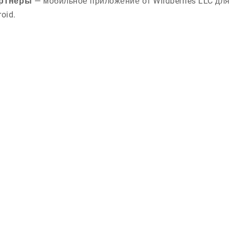
ртнёры
— мобильное приложение от Wildberries LLC дл
oid.