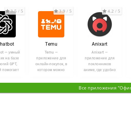
3.5 / 5
3.9 / 5
4.2 / 5
Chatbot
Temu
Anixart
bot — умный
Temu —
Anixart —
ик на базе
приложение для
приложение для
огий GPT,
онлайн-покупок, в
поклонников
й помогает
котором можно
аниме, где удобно
ся, решать
быстро находить
искать сериалы,
дачи и
товары по низким
следить за
Все приложения "Офи
ценам. В
новинками и