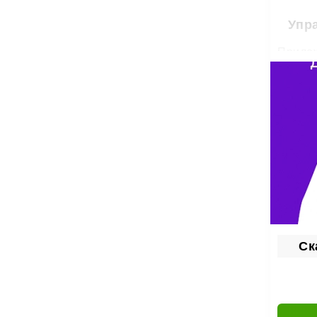
Упр
Прилож
и отве
Уведом
клиент
Осн
ко
ре
по
на
Ск
оп
от
WB Пар