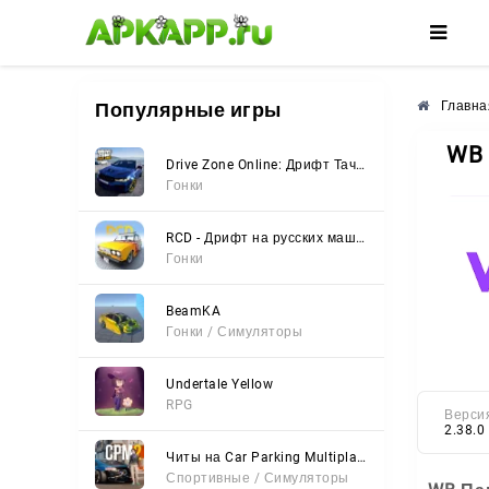
🌼
🌺
🌸
Популярные игры
Главна
WB
Drive Zone Online: Дрифт Тачки
Гонки
RCD - Дрифт на русских машинах
Гонки
BeamKA
Гонки / Симуляторы
Undertale Yellow
RPG
Верси
2.38.0
Читы на Car Parking Multiplayer 2 (Все открыто, Мод-Меню)
Спортивные / Симуляторы