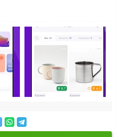
 остатки, работаете с отзывами покупателей
го важного не ускользнёт. Общение с
нии. Так вы управляете магазином на