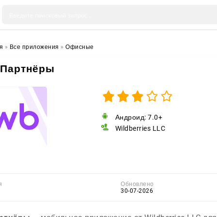
я
»
Все приложения
»
Офисные
 Партнёры
Андроид: 7.0+
Wildberries LLC
я
Обновлено
30-07-2026