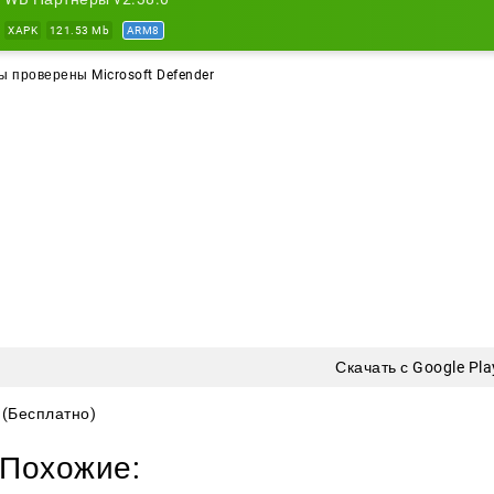
rries в любой момент и из любой точки.
XAPK
121.53 Mb
ARM8
 проверены Microsoft Defender
Скачать с Google Pla
(Бесплатно)
Похожие: