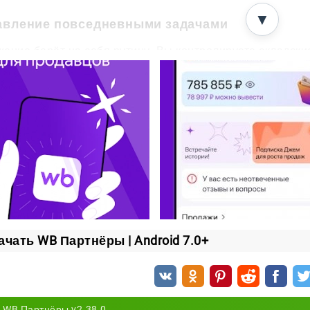
▼
авление повседневными задачами
ение берёт на себя рутину. Вы контролируете складские
чаете на вопросы прямо из телефона.
ления держат вас в курсе всех изменений, поэтому ниче
ами и партнёрами становится проще и быстрее.
овные возможности
нтроль за ассортиментом;
дактирование карточек товаров и управление остатками;
вышение рейтинга позиций для роста продаж;
стройка цен и запуск акций;
ачать WB Партнёры | Android 7.0+
еративные ответы на вопросы покупателей;
чёты по поставкам и детальная аналитика заказов.
тнёры собирает все рабочие процессы в одном приложе
WB Партнёры v2.38.0