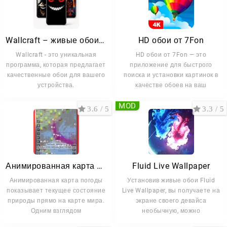
Wallcraft – живые обои HD
HD обои от 7Fon
Wallcraft - это уникальная
HD обои от 7Fon — это
программа, которая предлагает
приложение для быстрого
качественные обои для вашего
поиска и установки картинок в
устройства.
качестве обоев на ваш
MOD
3.6 / 5
3.3 / 5
Анимированная карта погоды
Fluid Live Wallpaper
Анимированная карта погоды
Установив живые обои Fluid
показывает текущее состояние
Live Wallpaper, вы получаете на
природы прямо на карте мира.
экране своего девайса
Одним взглядом
необычную, можно