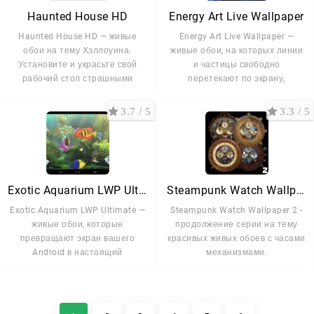
Haunted House HD
Energy Art Live Wallpaper
Haunted House HD — живые
Energy Art Live Wallpaper —
обои на тему Хэллоуина.
живые обои, на которых линии
Установите и украсьте свой
и частицы свободно
рабочий стол страшными
перетекают по экрану,
3.7 / 5
3.3 / 5
Exotic Aquarium LWP Ultimate
Steampunk Watch Wallpaper 2
Exotic Aquarium LWP Ultimate —
Steampunk Watch Wallpaper 2 -
живые обои, которые
продолжение серии на тему
превращают экран вашего
красивых живых обоев с часами
Android в настоящий
механизмами.