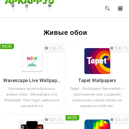
🌸
🌼
🌺
Живые обои
MOD
2.9 / 5
3.6 / 5
Wavescape Live Wallpaper FULL
Tapet Wallpapers
Красивые волнообразные
Tapet - Wallpapers Reinvented —
живые обои - Wavescape Live
приложение для создания
Wallpaper. Они будут двигаться
уникальных обоев прямо на
как волна на
вашем устройстве.
MOD
3.7 / 5
3.1 / 5