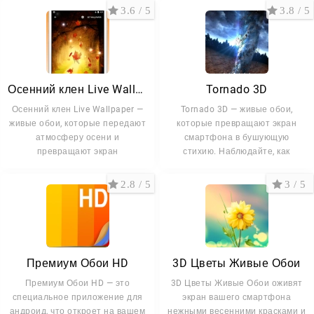
3.6 / 5
3.8 / 5
Осенний клен Live Wallpaper
Tornado 3D
Осенний клен Live Wallpaper —
Tornado 3D — живые обои,
живые обои, которые передают
которые превращают экран
атмосферу осени и
смартфона в бушующую
превращают экран
стихию. Наблюдайте, как
2.8 / 5
3 / 5
Премиум Обои HD
3D Цветы Живые Обои
Премиум Обои HD — это
3D Цветы Живые Обои оживят
специальное приложение для
экран вашего смартфона
андроид, что откроет на вашем
нежными весенними красками и