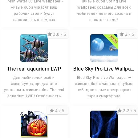
Fresh Water S3 Live Wallpaper -
Живые обои Spring Live
живые обои украсят ваш
Wallpaper, созданы для всех
рабочий стол и будут
любителей летнего сезона и
напоминать о том, как
просто светлой
3.8 / 5
2 / 5
The real aquarium LWP
Blue Sky Pro Live Wallpaper
Для любителей рыб и
Blue Sky Pro Live Wallpaper —
аквариумов, предлагаем
живые обои с чистым голубым
установить живые обои The real
небом, которые превращают
aquarium LWP! Особенность
экран смартфона
4 / 5
2.2 / 5