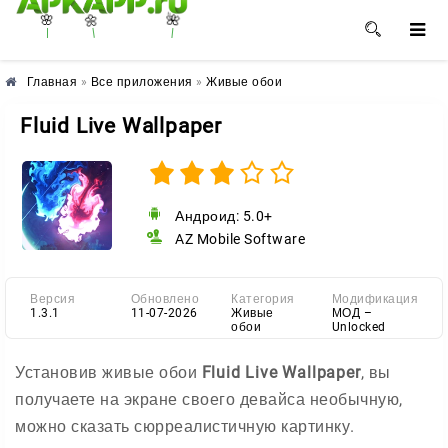
🌼
🌺
🌸
Главная
»
Все приложения
»
Живые обои
Fluid Live Wallpaper
Андроид: 5.0+
AZ Mobile Software
Версия
Обновлено
Категория
Модификация
1.3.1
11-07-2026
Живые
МОД –
обои
Unlocked
Установив живые обои
Fluid Live Wallpaper
, вы
получаете на экране своего девайса необычную,
можно сказать сюрреалистичную картинку.