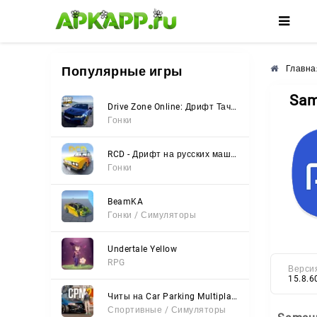
🌺
🌸
🌼
Популярные игры
Главна
Sam
Drive Zone Online: Дрифт Тачки
Гонки
RCD - Дрифт на русских машинах
Гонки
BeamKA
Гонки / Симуляторы
Undertale Yellow
RPG
Верси
15.8.6
Читы на Car Parking Multiplayer 2 (Все открыто, Мод-Меню)
Спортивные / Симуляторы