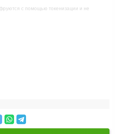
фруются с помощью токенизации и не
ечатком пальца или PIN-кодом. Так чужой
и мгновенно заблокируете привязанные карты.
 и дисконтные карты собраны в телефоне.
ачивайте покупки за секунды.