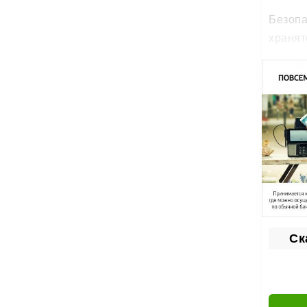
Безопа
хранят
Каждый
челове
Есл
Через 
Ваши с
Поч
Один с
Ск
Добавл