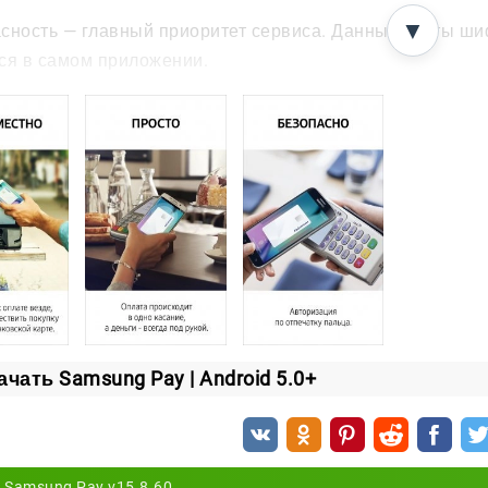
▼
сность — главный приоритет сервиса. Данные карты ши
ся в самом приложении.
 платёж подтверждается двумя способами на выбор: отп
к не сможет оплатить покупку с вашего телефона.
и телефон потерялся
сервис Samsung Find My Mobile вы найдёте устройство 
редства останутся под защитой.
ему стоит выбрать Samsung Pay
ервис заменяет целый кошелёк: банковские, подарочные
ачать Samsung Pay | Android 5.0+
яйте карты, прикладывайте смартфон к терминалу и опл
Samsung Pay v15.8.60