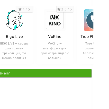
4 / 5
3.5 / 5
4 /
Bigo Live
VoKino
True Phone Телефон, Конт
BIGO LIVE — сервис
VoKino —
True Phone —
для прямых
платформа для
приложение для
трансляций, где
просмотра видео с
Android, которое
можно делиться
большой
заменяет
моментами своей
библиотекой
стандартную
жизни в реальном
контента и
звонилку и
зные"
удобным
менеджер
интерфейсом.
контактов.
Здесь