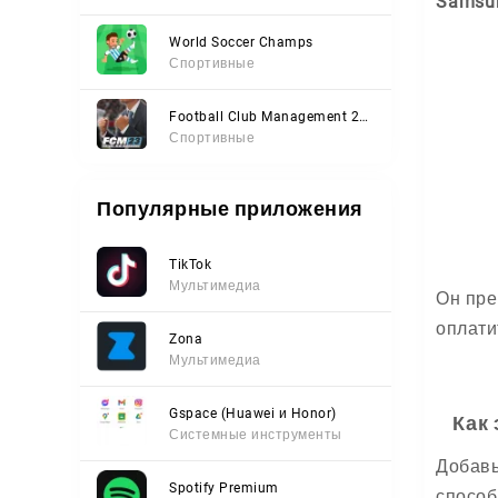
Samsu
World Soccer Champs
Спортивные
Football Club Management 2023
Спортивные
Популярные приложения
TikTok
Мультимедиа
Он пре
оплати
Zona
Мультимедиа
Gspace (Huawei и Honor)
Как 
Системные инструменты
Добавь
Spotify Premium
способ