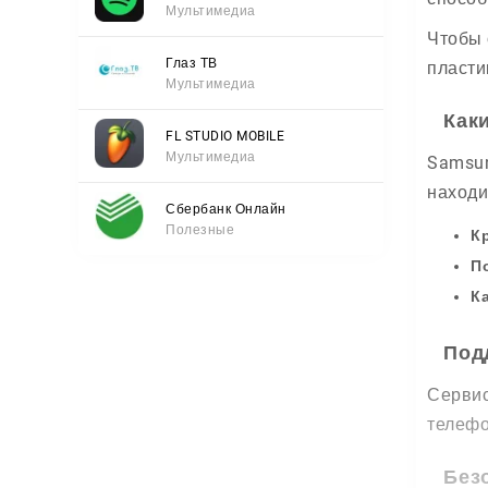
Мультимедиа
Чтобы 
Глаз ТВ
пласти
Мультимедиа
Как
FL STUDIO MOBILE
Мультимедиа
Samsun
находи
Сбербанк Онлайн
Полезные
К
П
К
Под
Сервис
телефо
Без