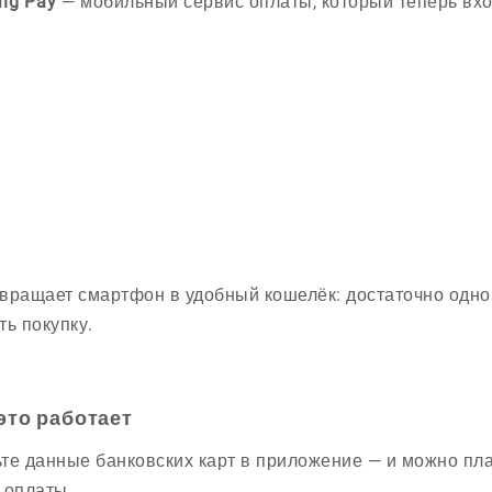
ng Pay
— мобильный сервис оплаты, который теперь вхо
вращает смартфон в удобный кошелёк: достаточно одног
ть покупку.
это работает
те данные банковских карт в приложение — и можно пла
 оплаты.