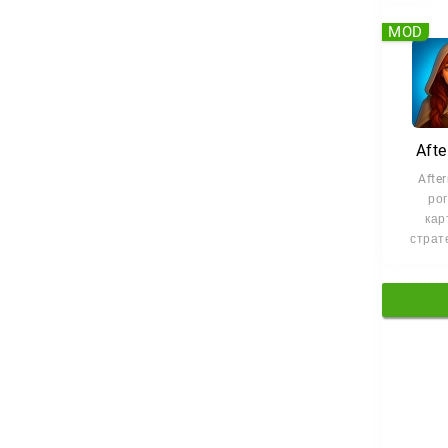
MOD
Aft
Afte
рог
кар
страте
успех 
гр
собранн