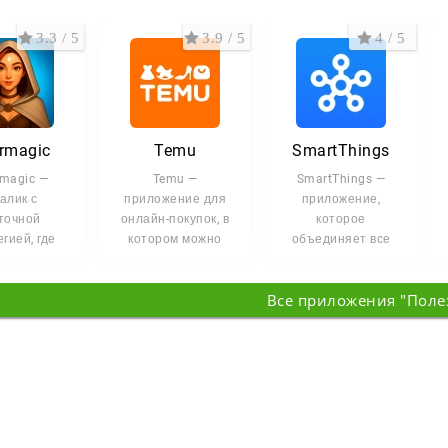
3.3 / 5
3.9 / 5
4 / 5
ermagic
Temu
SmartThings
rmagic —
Temu —
SmartThings —
алик с
приложение для
приложение,
точной
онлайн-покупок, в
которое
гией, где
котором можно
объединяет все
зависит от
быстро находить
умные устройства
амотно
товары по низким
дома в одну
Все приложения "Поле
ой колоды.
ценам. В
систему и
управляет