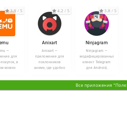
3.9 / 5
4.2 / 5
3.8 / 5
emu
Anixart
Ninjagram
emu —
Anixart —
Ninjagram —
жение для
приложение для
модифицированный
покупок, в
поклонников
клиент Telegram
ом можно
аниме, где удобно
для Android,
 находить
искать сериалы,
который
 по низким
следить за
добавляет больше
Все приложения "Поле
нам. В
новинками и
настроек