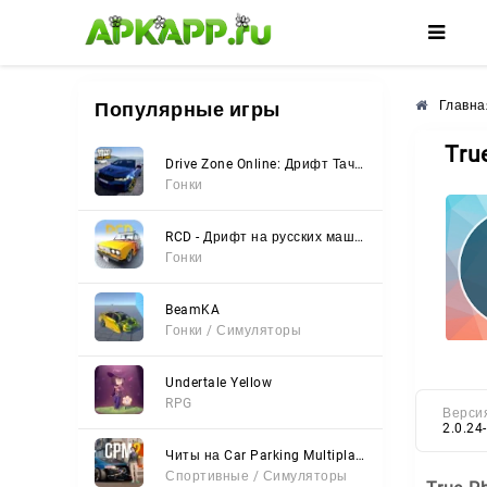
🌸
🌺
🌼
Популярные игры
Главна
Tru
Drive Zone Online: Дрифт Тачки
Гонки
RCD - Дрифт на русских машинах
Гонки
BeamKA
Гонки / Симуляторы
Undertale Yellow
RPG
Верси
2.0.24
Читы на Car Parking Multiplayer 2 (Все открыто, Мод-Меню)
Спортивные / Симуляторы