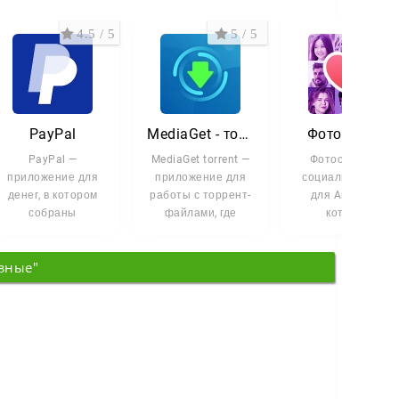
4.5 / 5
5 / 5
3.2 
PayPal
MediaGet - торрент клиент
Фотострана
PayPal —
MediaGet torrent —
Фотострана —
приложение для
приложение для
социальная сеть
денег, в котором
работы с торрент-
для Android, в
собраны
файлами, где
которой
переводы, оплата
поиск, загрузка и
знакомства,
покупок и контроль
просмотр медиа
общение и
зные"
за счётом. Всё
развлечения
собраны в