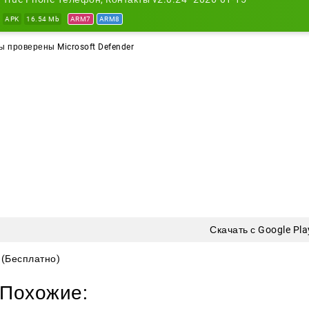
ть со звонками и получить больше контроля над привы
APK
16.54 Mb
ARM7
ARM8
 проверены Microsoft Defender
Скачать с Google Pla
(Бесплатно)
Похожие: