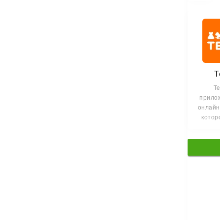
T
T
прило
онлайн-
котор
быстро
товары
це