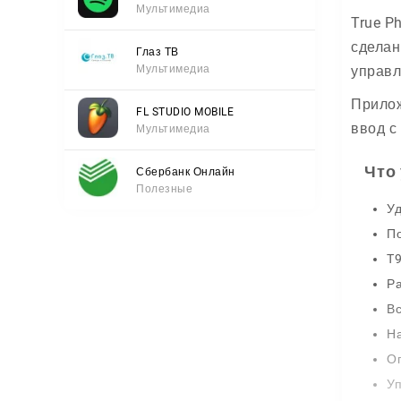
Мультимедиа
True P
сделан
Глаз ТВ
Мультимедиа
управл
Прилож
FL STUDIO MOBILE
ввод с
Мультимедиа
Что 
Сбербанк Онлайн
Полезные
Уд
По
T9
Ра
Вс
Н
Оп
Уп