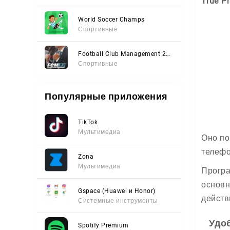
True P
World Soccer Champs
Спортивные
Football Club Management 2023
Спортивные
Популярные приложения
TikTok
Мультимедиа
Оно по
телефо
Zona
Мультимедиа
Програ
основн
Gspace (Huawei и Honor)
действ
Системные инструменты
Удо
Spotify Premium