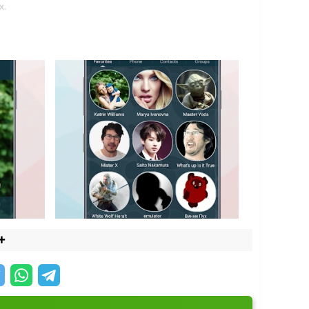
х.
тами. Приложение помогает избежать
сходящей связи. Это удобно, если одна SIM
язью более понятным. За счет этого проще
е тратить время на лишние действия.
я. Пользователь может настроить внешний вид
ты управления и сделать экран вызова более
+
артной звонилки, а более функциональным
т держать контакты в порядке, быстрее