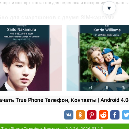
порт и экспорт контактов для переноса и синхронизации данны
▼
бно для смартфонов с двумя SIM-картами
hone особенно полезен на устройствах с двумя SIM-кар
цы при звонках и упрощает выбор нужного номера для и
зуется для личных контактов, а вторая — для работы.
 параметры для каждой SIM-карты делают управление св
лировать вызовы, быстрее выбирать нужный вариант и н
кая настройка под свои привычки
з сильных сторон True Phone — широкая персонализаци
ения, изменить тему оформления, адаптировать элемен
ачать True Phone Телефон, Контакты | Android 4.0
м под свой сценарий использования.
льтате приложение становится не просто заменой станд
ментом для общения. True Phone подойдет тем, кто хоче
True Phone Телефон, Контакты v2.0.24--2026-01-15