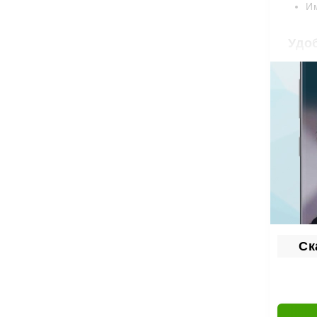
Им
Удо
True P
путани
исполь
Гибкие
контро
Гиб
Одна и
прилож
Ск
удобны
В резу
инстру