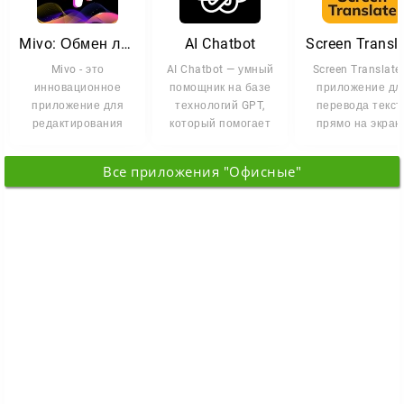
Mivo: Обмен лицами
AI Chatbot
Screen Transl
Mivo - это
AI Chatbot — умный
Screen Translate
инновационное
помощник на базе
приложение дл
приложение для
технологий GPT,
перевода текст
редактирования
который помогает
прямо на экран
видео, которое
общаться, решать
Android-устройст
сочетает передовые
задачи и
Никаких
Все приложения "Офисные"
методы AI