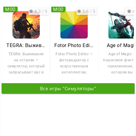
MOD
MOD
4.3 / 5
3.6 / 5
4 
TEGRA: Выживание на острове
Fotor Photo Editor
Age of Magi
TEGRA: Выживание
Fotor Photo Editor —
Age of Magic —
на острове —
фоторедактор с
пошаговое фэнте
симулятор, который
искусственным
приключение, 
забрасывает вас в
интеллектом,
котором вы
мир, где
который
собираете коман
цивилизация
превращает
могущественны
Все игры "Симуляторы"
рухнула под
обычные снимки в
героев