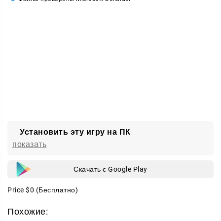
В приложении можно собрать сразу несколько 3D-
моделей в одной сцене. Физический движок
помогает менять положение и позу каждой фигуры.
Вы свободно настраиваете ракурс, масштаб,
освещение и тени, подбирая нужный кадр.
Доступны модели обоих полов и разных возрастов
— от детей до взрослых.
Установить эту игру на ПК
показать
Скачать с Google Play
Price
$0
(Бесплатно)
Похожие: