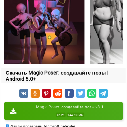
Простое управление позами
Пара касаний — и нужное число фигур появляется
на экране и принимает заданные положения. Вы
выбираете позы, ракурс и расположение каждого
персонажа.
К моделям можно добавить реквизит, одежду и
причёски. Так сцена выглядит живее и ближе к
вашему замыслу.
Скачать Magic Poser: создавайте позы |
Никакой долгой подготовки
Android 5.0+
С Magic Poser вам не нужны годы художественной
школы, дорогие программы или знакомые, готовые
позировать. Всё для создания эталонного
Magic Poser: создавайте позы v3.1
изображения уже встроено в приложение.
XAPK
144.93 Mb
Работа со сценой
Файлы проверены Microsoft Defender