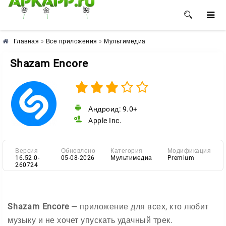
🌼
🌸
🌺
Главная
»
Все приложения
»
Мультимедиа
Shazam Encore
Андроид: 9.0+
Apple Inc.
Версия
Обновлено
Категория
Модификация
16.52.0-
05-08-2026
Мультимедиа
Premium
260724
Shazam Encore
— приложение для всех, кто любит
музыку и не хочет упускать удачный трек.