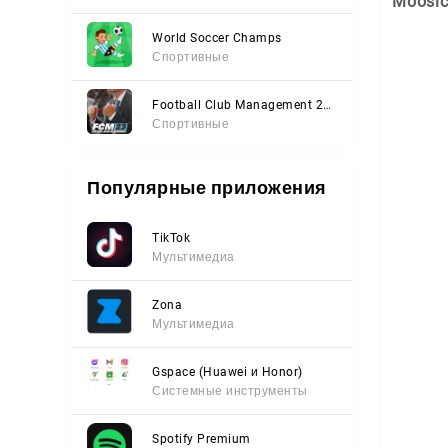
Moosi
World Soccer Champs
Спортивные
Football Club Management 2023
Спортивные
Популярные приложения
TikTok
Мультимедиа
Zona
Мультимедиа
Gspace (Huawei и Honor)
Системные инструменты
Spotify Premium