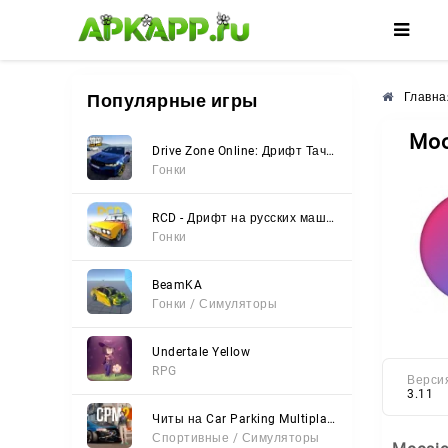
🌸
🌺
🌼
Популярные игры
Главна
Moo
Drive Zone Online: Дрифт Тачки
Гонки
RCD - Дрифт на русских машинах
Гонки
BeamKA
Гонки / Симуляторы
Undertale Yellow
RPG
Верси
3.11
Читы на Car Parking Multiplayer 2 (Все открыто, Мод-Меню)
Спортивные / Симуляторы