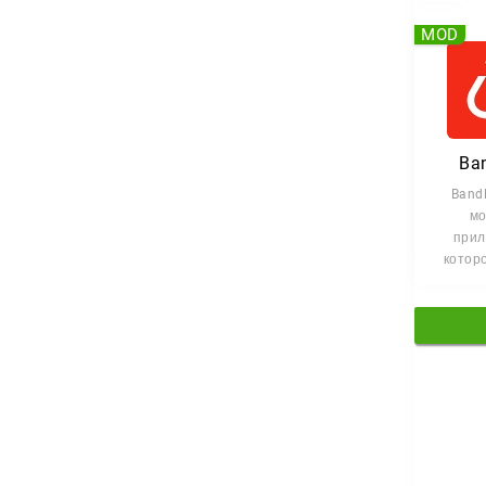
MOD
Ba
BandL
м
прил
котор
создан
досту
кажд