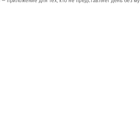
c
— приложение для тех, кто не представляет день без му