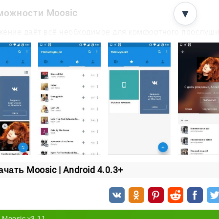
можности Moosic
▼
ение даёт всё необходимое для комфортного прослуши
иск музыки по разным критериям;
здание плейлистов под собственные предпочтения;
сплатный доступ к трекам;
рсональный подбор музыки по вашему вкусу;
ступ к материалам из соцсети ВКонтакте;
ослушивание треков офлайн, без подключения к интернету;
стройка звука через встроенный эквалайзер.
те Moosic, соберите свою коллекцию любимых треков и с
ачать Moosic | Android 4.0.3+
Moosic v3.11