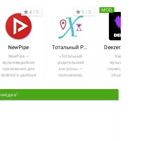
MOD
4 / 5
5 / 5
3.1 
NewPipe
Тотальный Родительский Контроль
Deezer: Музыка и подкасты
NewPipe —
«Тотальный
Deezer —
мультимедийное
родительский
музыкальный
приложение для
контроль» —
сервис, который
Android и удобная
приложение,
объединяет
альтернатива
которое помогает
миллионы
стандартному
держать под рукой
слушателей по
имедиа"
клиенту
все цифровые
всему миру. Здесь
вы найдёте