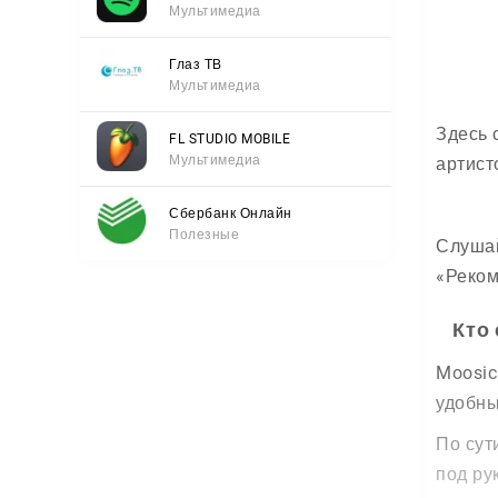
Мультимедиа
Глаз ТВ
Мультимедиа
Здесь 
FL STUDIO MOBILE
Мультимедиа
артист
Сбербанк Онлайн
Полезные
Слушай
«Реком
Кто
Moosic
удобны
По сут
под ру