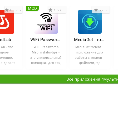
MOD
4.1 / 5
3.6 / 5
5 / 5
ndLab
WiFi Passwords Instabridge
MediaGet - торрент клиент
ab - это
WiFi Passwords
MediaGet torrent —
ощное
Map Instabridge —
приложение для
ожение,
это универсальный
работы с торрент-
ое делает
помощник для тех,
файлами, где
ие музыки
кто хочет всегда
поиск, загрузка и
пным для
оставаться на
просмотр медиа
Все приложения "Мульт
ого. Оно