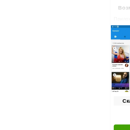
Воз
Прилож
по
со
бе
пе
до
пр
на
Скачай
Ск