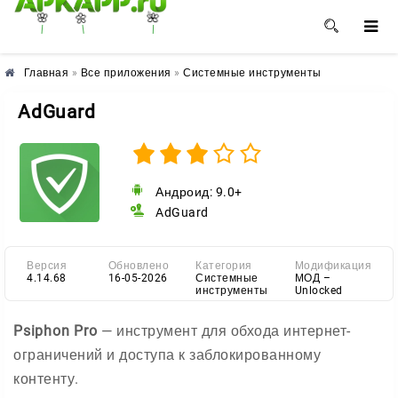
🌼
🌺
🌸
Главная
»
Все приложения
»
Системные инструменты
AdGuard
Андроид: 9.0+
AdGuard
Версия
Обновлено
Категория
Модификация
4.14.68
16-05-2026
Системные
МОД –
инструменты
Unlocked
Psiphon Pro
— инструмент для обхода интернет-
ограничений и доступа к заблокированному
контенту.