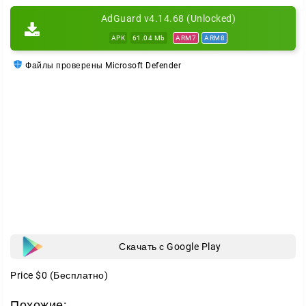
получить через email. Такой подход выручает
AdGuard v4.14.68 (Unlocked)
путешественников и всех, кто сталкивается с
APK
61.04 Mb
ARM7
ARM8
ограничениями доступа дома.
Файлы проверены Microsoft Defender
Скачать с Google Play
Price
$0
(Бесплатно)
Похожие: