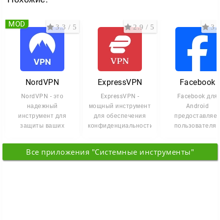
MOD
3.3 / 5
2.9 / 5
3.8
NordVPN
ExpressVPN
Facebook
NordVPN - это
ExpressVPN -
Facebook для
надежный
мощный инструмент
Android
инструмент для
для обеспечения
предоставляе
защиты ваших
конфиденциальности
пользователя
данных и
и анонимности в
комфортный дос
обеспечения
интернете.
к социальной сет
Все приложения "Системные инструменты"
конфиденциальности
мобильных
в сети.