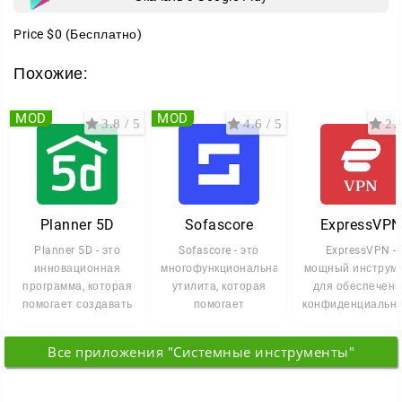
Price
$0
(Бесплатно)
Похожие:
MOD
MOD
3.8 / 5
4.6 / 5
2.9
Planner 5D
Sofascore
ExpressVPN
Planner 5D - это
Sofascore - это
ExpressVPN -
инновационная
многофункциональная
мощный инструм
программа, которая
утилита, которая
для обеспечен
помогает создавать
помогает
конфиденциально
стильные и
отслеживать
и анонимности 
функциональные
спортивные события
интернете.
Все приложения "Системные инструменты"
в