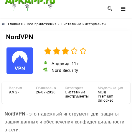
🌸
🌼
🌺
Главная
»
Все приложения
»
Системные инструменты
NordVPN
Андроид: 11+
Nord Security
Версия
Обновлено
Категория
Модификация
9.9.2-
26-07-2026
Системные
МОД –
инструменты
Premium
Unlocked
NordVPN
- это надежный инструмент для защиты
ваших данных и обеспечения конфиденциальности
в сети.