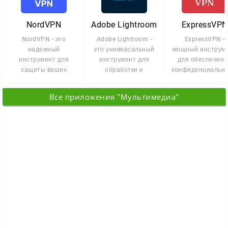
NordVPN
Adobe Lightroom
ExpressVPN
NordVPN - это
Adobe Lightroom -
ExpressVPN -
надежный
это универсальный
мощный инструм
инструмент для
инструмент для
для обеспечен
защиты ваших
обработки и
конфиденциально
данных и
хранения
и анонимности 
обеспечения
фотографий,
интернете.
Все приложения "Мультимедиа"
конфиденциальности
который
в сети.