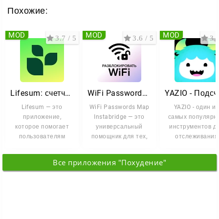
Похожие:
MOD
MOD
MOD
3.7 / 5
3.6 / 5
3.7
Lifesum: счетчик калорий
WiFi Passwords Instabridge
Lifesum — это
WiFi Passwords Map
YAZIO - один и
приложение,
Instabridge — это
самых популярн
которое помогает
универсальный
инструментов д
пользователям
помощник для тех,
отслеживания
вырабатывать
кто хочет всегда
калорий и
полезные привычки
оставаться на
составления
Все приложения "Похудение"
и следить
правильной