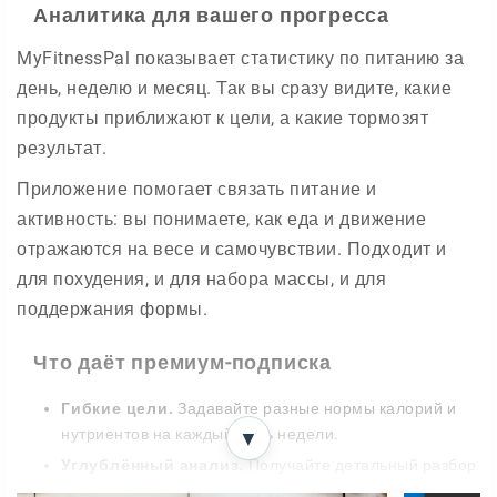
Аналитика для вашего прогресса
MyFitnessPal показывает статистику по питанию за
день, неделю и месяц. Так вы сразу видите, какие
продукты приближают к цели, а какие тормозят
результат.
Приложение помогает связать питание и
активность: вы понимаете, как еда и движение
отражаются на весе и самочувствии. Подходит и
для похудения, и для набора массы, и для
поддержания формы.
Что даёт премиум-подписка
Гибкие цели.
Задавайте разные нормы калорий и
нутриентов на каждый день недели.
▼
Углублённый анализ.
Получайте детальный разбор
привычек и питания.