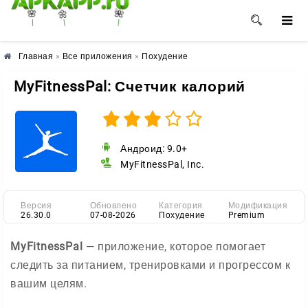
🌺
🌼
🌸
Главная
»
Все приложения
»
Похудение
MyFitnessPal: Счетчик калорий
Андроид: 9.0+
MyFitnessPal, Inc.
Версия
Обновлено
Категория
Модификация
26.30.0
07-08-2026
Похудение
Premium
MyFitnessPal
— приложение, которое помогает
следить за питанием, тренировками и прогрессом к
вашим целям.