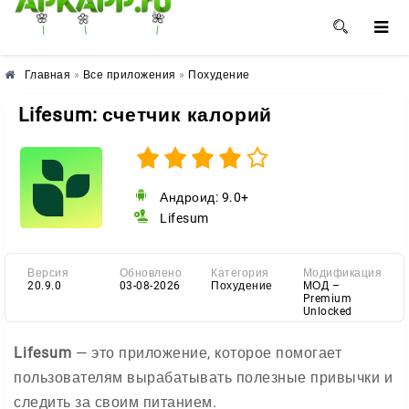
🌺
🌸
🌼
Главная
»
Все приложения
»
Похудение
Lifesum: счетчик калорий
Андроид: 9.0+
Lifesum
Версия
Обновлено
Категория
Модификация
20.9.0
03-08-2026
Похудение
МОД –
Premium
Unlocked
Lifesum
— это приложение, которое помогает
пользователям вырабатывать полезные привычки и
следить за своим питанием.