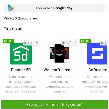
Скачать с Google Play
Price
$0
(Бесплатно)
Похожие:
MOD
MOD
3.8 / 5
3.7 / 5
4.6
Planner 5D
Wallcraft – живые обои HD
Sofascore
Planner 5D - это
Wallcraft - это
Sofascore - это
инновационная
уникальная
многофункционал
программа, которая
программа, которая
утилита, котора
помогает создавать
предлагает
помогает
стильные и
качественные обои
отслеживать
функциональные
для вашего
спортивные собы
Все приложения "Похудение"
устройства.
в