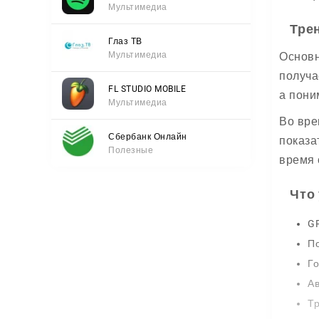
Мультимедиа
Тре
Глаз ТВ
Мультимедиа
Основн
получа
FL STUDIO MOBILE
а пони
Мультимедиа
Во вре
Сбербанк Онлайн
показа
Полезные
время 
Что 
GP
По
Го
Ав
Тр