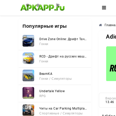
🌸
🌺
🌼
Популярные игры
Главна
Adi
Drive Zone Online: Дрифт Тачки
Гонки
RCD - Дрифт на русских машинах
Гонки
BeamKA
Гонки / Симуляторы
Undertale Yellow
RPG
Верси
13.46
Читы на Car Parking Multiplayer 2 (Все открыто, Мод-Меню)
Спортивные / Симуляторы