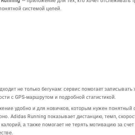
 Running
— приложение для тех, кто хочет отслеживать т
понятной системой целей.
дходит не только бегунам: сервис помогает записывать 
ости с GPS-маршрутом и подробной статистикой.
ение удобно и для новичков, которым нужен понятный ст
рно. Adidas Running показывает дистанцию, темп, скоро
 калорий, а также помогает не терять мотивацию за счет
стве.