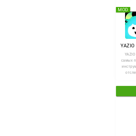
MOD
YAZIO 
самых 
инстру
отсл
кал
сост
пра