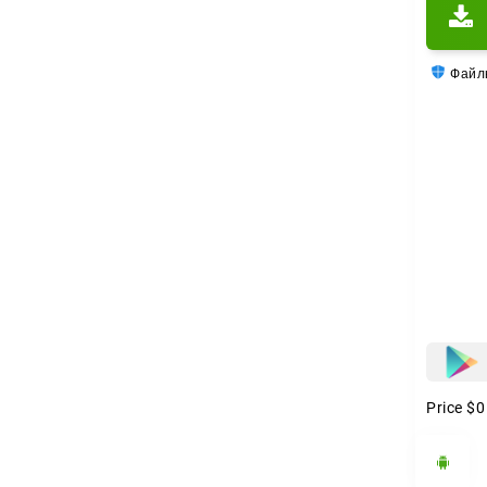
коротк
статис
Файлы
За сче
соревн
регуля
Price
$0