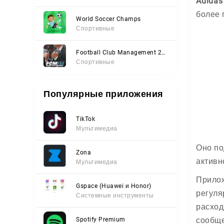
Adidas
более 
World Soccer Champs
Спортивные
Football Club Management 2023
Спортивные
Популярные приложения
TikTok
Мультимедиа
Оно по
Zona
активн
Мультимедиа
Прилож
Gspace (Huawei и Honor)
регуля
Системные инструменты
расход
сообще
Spotify Premium