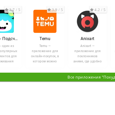
3.7 / 5
3.9 / 5
4.2 / 5
YAZIO - Подсчет Калорий
Temu
Anixart
- один из
Temu —
Anixart —
популярных
приложение для
приложение для
ментов для
онлайн-покупок, в
поклонников
еживания
котором можно
аниме, где удобно
орий и
быстро находить
искать сериалы,
авления
товары по низким
следить за
Все приложения "Поху
вильной
ценам. В
новинками и