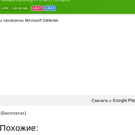
их пробежек, а более опытный пользователь — использо
APK
149.86 Mb
ARM7
ARM8
тикой и дополнительными инструментами планирования
 проверены Microsoft Defender
т сочетания GPS-отслеживания, тренировочных планов, 
овательных механик приложение остается удобным инстр
рно, видеть динамику и не терять интерес к спорту на д
Скачать с Google Pla
(Бесплатно)
Похожие: