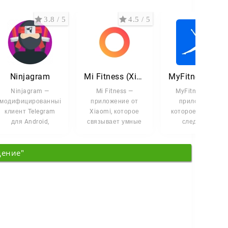
3.8 / 5
4.5 / 5
3 /
Ninjagram
Mi Fitness (Xiaomi Wear)
MyFitnessPal: Счетчик калор
Ninjagram —
Mi Fitness —
MyFitnessPal —
модифицированный
приложение от
приложение,
клиент Telegram
Xiaomi, которое
которое помогает
для Android,
связывает умные
следить за
который
часы и фитнес-
питанием,
добавляет больше
браслеты в одном
тренировками и
дение"
настроек
месте и
прогрессом к
вашим