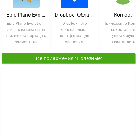
Epic Plane Evolution
Dropbox: Облачное хранилище
Komoot
Epic Plane Evolution -
Dropbox - это
Приложение Kom
это захватывающая
универсальная
предоставляе
физическая аркада с
платформа для
уникальную
элементами
хранения,
возможность
стратегии, где вы
синхронизации и
создавать маршр
управления
для активного
Все приложения "Полезные"
файлами, доступная
отдыха, от