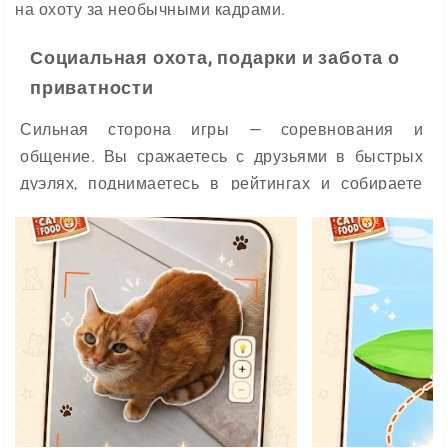
на охоту за необычными кадрами.
Социальная охота, подарки и забота о
приватности
Сильная сторона игры — соревнования и
общение. Вы сражаетесь с друзьями в быстрых
дуэлях, поднимаетесь в рейтингах и собираете
трофеи, доказывая силу своей коллекции.
Встроенные вишлисты упрощают обмен
подарками и избавляют от дублей на праздники.
Умные уведомления держат вас в курсе битв и
активности друзей без спама. Доступна
поддержка многих языков, а гибкие настройки
приватности позволяют контролировать данные и
удалить аккаунт. Подписка CatchCat Premium
открывает косметику и бонусы для тех, кто хочет