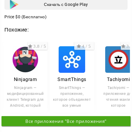
Скачать с Google Play
Price
$0
(Бесплатно)
Похожие:
3.8 / 5
4 / 5
3.8
Ninjagram
SmartThings
Tachiyomi
Ninjagram —
SmartThings —
Tachiyomi —
модифицированный
приложение,
приложение дл
клиент Telegram для
которое объединяет
чтения манги,
Android, который
все умные
которое
добавляет больше
устройства дома в
подстраивается 
настроек
одну систему и
ваши привычки
Все приложения "Все приложения"
управляет
Здесь вы найдё