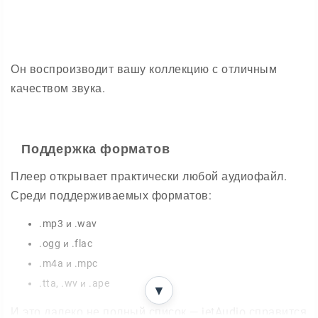
Он воспроизводит вашу коллекцию с отличным
качеством звука.
Поддержка форматов
Плеер открывает практически любой аудиофайл.
Среди поддерживаемых форматов:
.mp3 и .wav
.ogg и .flac
.m4a и .mpc
.tta, .wv и .ape
▼
И это далеко не полный список — jetAudio справится