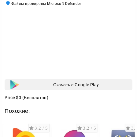
Файлы проверены Microsoft Defender
С jetAudio вы слушаете музыку так, как хочется
именно вам.
Скачать с Google Play
Price
$0
(Бесплатно)
Похожие:
3.2 / 5
3.2 / 5
3.2