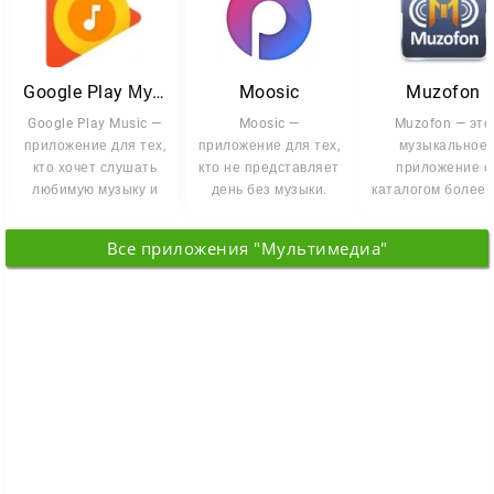
Google Play Музыка
Moosic
Muzofon
Google Play Music —
Moosic —
Muzofon — это
приложение для тех,
приложение для тех,
музыкальное
кто хочет слушать
кто не представляет
приложение с
любимую музыку и
день без музыки.
каталогом более 
первым находить
Здесь собрана
из миллиона песе
свежие
большая коллекция
мелодий. Здес
Все приложения "Мультимедиа"
можно