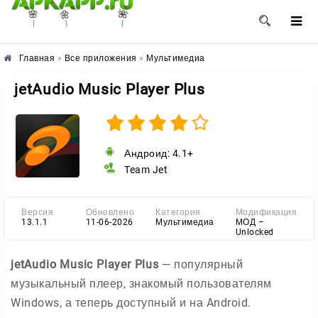
🌺
🌼
🌸
Главная
»
Все приложения
»
Мультимедиа
jetAudio Music Player Plus
Андроид: 4.1+
Team Jet
Версия
Обновлено
Категория
Модификация
13.1.1
11-06-2026
Мультимедиа
МОД –
Unlocked
jetAudio Music Player Plus
— популярный
музыкальный плеер, знакомый пользователям
Windows, а теперь доступный и на Android.