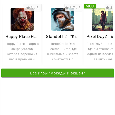
историей, ради которой хочется идти вперёд.
MOD
3 / 5
3.7 / 5
4.5
Запускайте игру, берите оружие и пробивайтесь к
своей семье через орды зомби!
Happy Place Horror
Standoff 2 - “Kitsune Dreams”
Happy Place — игра в
HorrorCraft: Dark
Pixel DayZ — idle 
жанре ужасов,
Realms — игра, где
где вы становите
которая переносит
выживание и крафт
одним из послед
вас в мрачный и
сочетаются с
защитников
странный мир.
настоящим
человечества. М
Локации здесь
хоррором. Вы
захвачен
Все игры "Аркады и экшен"