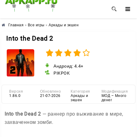
🌺
🌼
🌸
Главная
»
Все игры
»
Аркады и экшен
Into the Dead 2
Андроид: 4.4+
PIKPOK
Версия
Обновлено
Категория
Модификация
1.86.0
21-07-2026
Аркады и
МОД – Много
экшен
денег
Into the Dead 2
— раннер про выживание в мире,
захваченном зомби.