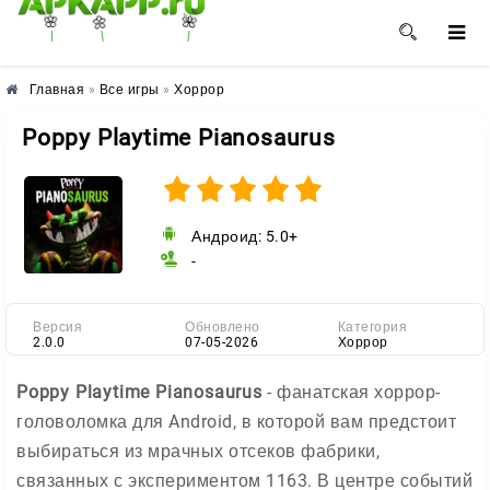
🌺
🌼
🌸
Главная
»
Все игры
»
Хоррор
Poppy Playtime Pianosaurus
Андроид: 5.0+
-
Версия
Обновлено
Категория
2.0.0
07-05-2026
Хоррор
Poppy Playtime Pianosaurus
- фанатская хоррор-
головоломка для Android, в которой вам предстоит
выбираться из мрачных отсеков фабрики,
связанных с экспериментом 1163. В центре событий