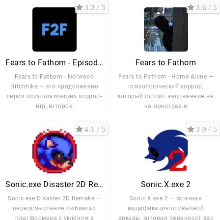
3.3 / 5
3.6 / 5
Fears to Fathom - Episode 2
Fears to Fathom
Fears to Fathom - Norwood
Fears to Fathom - Home Alone —
Hitchhike — это продолжение
психологический хоррор,
серии психологических хоррор-
который строит напряжение не
игр, которое
на монстрах и
4.1 / 5
3.9 / 5
Sonic.exe Disaster 2D Remake
Sonic.X.exe 2
Sonic.exe Disaster 2D Remake —
Sonic.X.exe 2 — мрачная
переосмысление любимого
модификация привычной
платформера с уклоном в
аркады, которая переносит вас