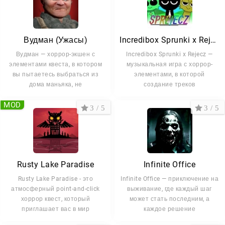
Вудман (Ужасы)
Incredibox Sprunki x Rejecz
Вудман — хоррор-экшен с
Incredibox Sprunki x Rejecz —
элементами квеста, в котором
музыкальная игра с хоррор-
вы пытаетесь выбраться из
элементами, в которой
дома маньяка, не
создание треков
MOD
3 / 5
3 / 5
Rusty Lake Paradise
Infinite Office
Rusty Lake Paradise - это
Infinite Office — приключение на
атмосферный point-and-click
выживание, где каждый шаг
хоррор квест, который
может стать последним, а
приглашает вас в мир
каждое решение