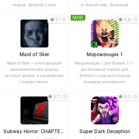
хоррор. Добрый Соник
в тёмный мир. Знакомый
MOD
5 / 5
3.8 / 5
Maid of Sker
Мороженщик 1
Maid of Sker — атмосферный
Мороженщик 1 (Ice Scream 1) —
приключенческий хоррор,
детективный хоррор для
который держит в напряжении
Android о подозрительном
с первых минут.
продавце мороженого.
3.7 / 5
4.3 / 5
Subway Horror: CHAPTER 2
Super Dark Deception