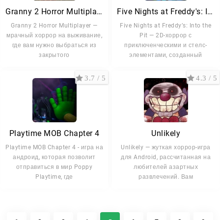
Granny 2 Horror Multiplayer
Five Nights at Freddy's: Into the Pit
Granny 2 Horror Multiplayer —
Five Nights at Freddyʼs: Into the
мрачный хоррор на выживание,
Pit — 2D-хоррор с
где вам нужно выбраться из
приключенческими и стелс-
закрытого
элементами, созданный
3.7 / 5
4.3 / 5
Playtime MOB Chapter 4
Unlikely
Playtime MOB Chapter 4 - игра на
Unlikely — жуткая хоррор-игра
андроид, которая позволит
для Android, рассчитанная на
отправиться в мир Poppy
любителей азартных
Playtime, где
развлечений. Вам