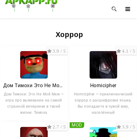
🌸
🌼
🌺
Хоррор
3.9 / 5
4.1 / 5
Дом Тимохи Это Не Мой Мем
Homicipher
Дом Тимохи: Это Не Мой Мем —
Homicipher — приключенческий
игра про выживание на самой
хоррор о расшифровке языка.
странной вечеринке в твоей
Вы попадаете в чужой мир,
жизни. Тимоха
населённый
MOD
2.7 / 5
3.9 / 5