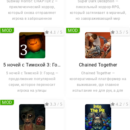
Subway Horror: CHAPTER 2 —
Super Dark Deception —
приключенческий хоррор,
пиксельный хоррор-RPG,
который снова отправляет
который затягивает в мрачный,
игрока в заброшенное
но завораживающий мир
MOD
MOD
4.1 / 5
3.5 / 5
5 ночей с Тимохой 3: Город
Chained Together
5 ночей с Тимохой 3: Город —
Chained Together —
продолжение популярной
кооперативный платформер на
серии, которое переносит
выживание, где главное
игрока на улицы
испытание не для рук, а для
MOD
3.3 / 5
4.2 / 5