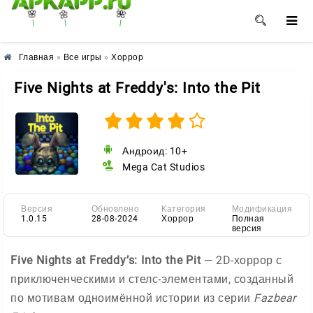
🌺
🌸
🌼
Главная
»
Все игры
»
Хоррор
Five Nights at Freddy's: Into the Pit
Андроид: 10+
Mega Cat Studios
Версия
Обновлено
Категория
Модификация
1.0.15
28-08-2024
Хоррор
Полная
версия
Five Nights at Freddyʼs: Into the Pit
— 2D-хоррор с
приключенческими и стелс-элементами, созданный
по мотивам одноимённой истории из серии
Fazbear