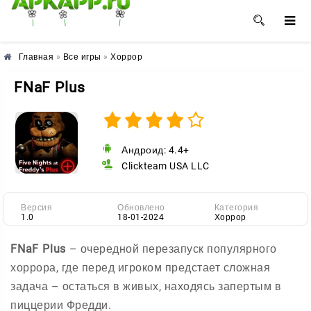
🌺
🌼
🌸
Главная
»
Все игры
»
Хоррор
FNaF Plus
Андроид: 4.4+
Clickteam USA LLC
Версия
Обновлено
Категория
1.0
18-01-2024
Хоррор
FNaF Plus
– очередной перезапуск популярного
хоррора, где перед игроком предстает сложная
задача – остаться в живых, находясь запертым в
пиццерии Фредди.