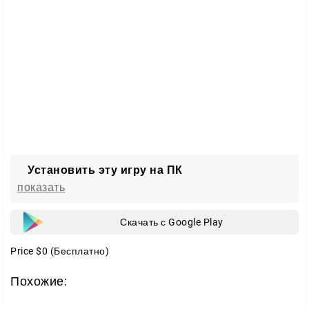
атмосферности добавляет и окружение, интерьер,
мелкие предметы, разбросанные по локациях и
дополнительная
6-ая ночь
. Так что если, вы искали
более реалистичную и жуткую часть серии, то
поверьте на слово – страх вам будет обеспечен.
Установить эту игру на ПК
показать
Скачать с Google Play
Price
$0
(Бесплатно)
Похожие: