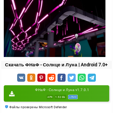
освещая им преследователя. В общем, используйте
окружение в качестве основного инструмента, и
может быть вы сможете выбрать живым.
Скачать ФНаФ - Солнце и Луна | Android 7.0+
ФНаФ - Солнце и Луна v1.7.0.1
APK
1.52 Gb
ARM8
Файлы проверены Microsoft Defender