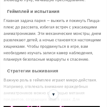
Геймплей и испытания
Главная задача парня — выжить и покинуть Пицца-
плекс до рассвета, избегая встреч с ужасающими
аниматрониками. Эти механические монстры, днем
развлекают детей, а ночью становятся настоящими
хищниками. Чтобы продвинуться в игре, вам
необходимо изучать записи камер наблюдения,
планируя безопасные маршруты к спасению.
Стратегии выживания
Важную роль в геймплее играют микро-действия.
Например, отвлекать внимание враждебных
аниматроников можно с помощью метания
▼
предметов, создающих звон в ушах. Для
замедления можно использовать свет от фонарика,