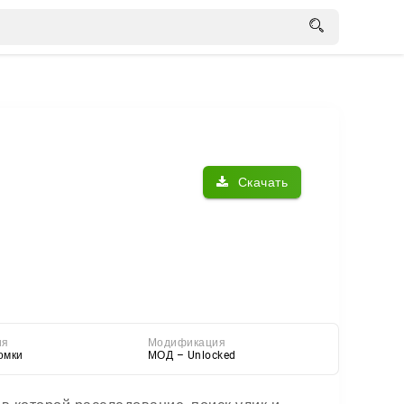
Скачать
ия
Модификация
омки
МОД – Unlocked