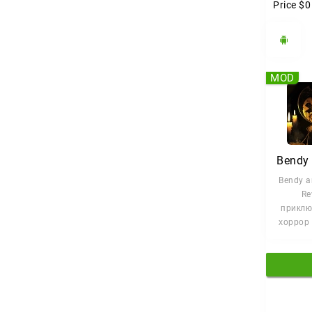
Price
$0
MOD
Bendy a
Re
приклю
хоррор 
л
погружа
злов