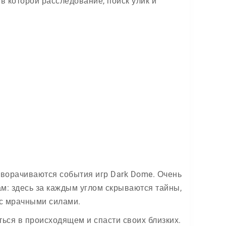
в которой расследование, поиск улик и
азворачиваются события игр Dark Dome. Очень
ам: здесь за каждым углом скрываются тайны,
 с мрачными силами.
ться в происходящем и спасти своих близких.