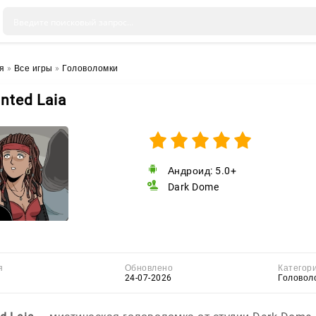
я
»
Все игры
»
Головоломки
nted Laia
Андроид: 5.0+
Dark Dome
я
Обновлено
Категор
24-07-2026
Головол