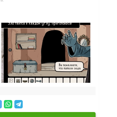
ым.
 деталей: обстановка, предметы и даже мелкие
сследовать локации приходится внимательно,
дсказками.
е ведёт за руку, а предлагает
иближаясь к разгадке.
янное ощущение тревоги. Мрачные интерьеры,
едьме создают напряжённый фон, который
жета делает эту часть заметной для