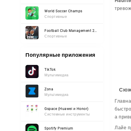
Haunte
тревож
World Soccer Champs
Спортивные
Football Club Management 2023
Спортивные
Популярные приложения
TikTok
Мультимедиа
Сюж
Zona
Мультимедиа
Главна
быстро
Gspace (Huawei и Honor)
Системные инструменты
а прив
Лайе п
Spotify Premium