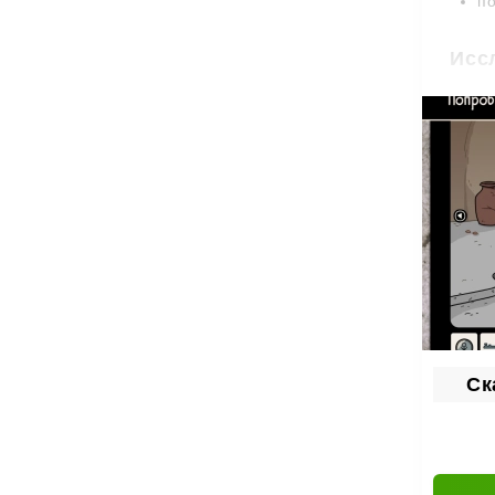
по
Исс
Каждая
элемен
возвра
Такой 
самост
Атм
Haunte
странн
Ск
удержи
Именно
любите