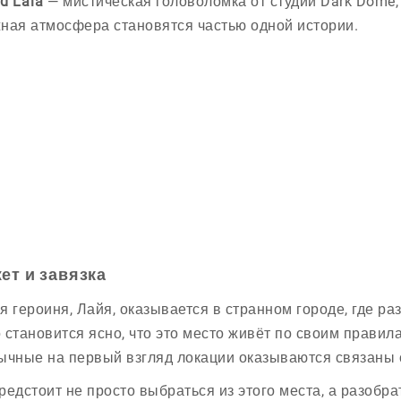
d Laia
— мистическая головоломка от студии Dark Dome, 
ная атмосфера становятся частью одной истории.
ет и завязка
я героиня, Лайя, оказывается в странном городе, где р
 становится ясно, что это место живёт по своим правил
ычные на первый взгляд локации оказываются связаны
редстоит не просто выбраться из этого места, а разобра