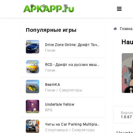
🌼
🌺
🌸
Популярные игры
Главна
Hau
Drive Zone Online: Дрифт Тачки
Гонки
RCD - Дрифт на русских машинах
Гонки
BeamKA
Гонки / Симуляторы
Undertale Yellow
RPG
Верси
1.0.67
Читы на Car Parking Multiplayer 2 (Все открыто, Мод-Меню)
Спортивные / Симуляторы