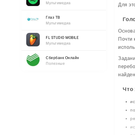
Мультимедиа
Для эт
Глаз ТВ
Гол
Мультимедиа
Основ
FL STUDIO MOBILE
Почти 
Мультимедиа
исполь
Задани
Сбербанк Онлайн
Полезные
перебо
найден
Что
ис
по
ре
ис