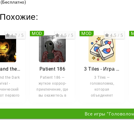
(Бесплатно)
Похожие:
MOD
MOD
4.7 / 5
4.5 / 5
4.5 / 5
Bendy and the Dark Revival
Patient 186
3 Tiles - Игра головоломка
nd the Dark
Patient 186 —
3 Tiles —
vival -
жуткое хоррор-
головоломка,
ченческий
приключение, где
которая
от первого
вы окажетесь в
объединяет
ица,
роли
элементы
ющий вас в
видеоблогера,
маджонга и
Все игры "Головоло
ещий мир
исследующего
механики на
совпадение
одинаковых