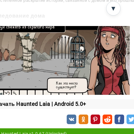
степенное раскрытие истории, связанной с домом и его прошл
▼
ледование дома
 комната в игре играет свою роль. Здесь нет случайных
ты могут оказаться частью большой загадки. Поэтому и
щаясь к уже знакомым местам с новыми находками и по
подход делает прохождение более увлекательным. Игра н
оятельно разбираться в происходящем, шаг за шагом пр
осфера и напряжение
d Laia
делает ставку не на резкие эффекты, а на посто
ые события и постепенно раскрывающаяся история о в
ачать Haunted Laia | Android 5.0+
вает внимание до самого конца.
 сочетание мистики, продуманных загадок и цельного сю
лей атмосферных point-and-click-приключений.
Haunted Laia v1.0.67 (Unlocked)