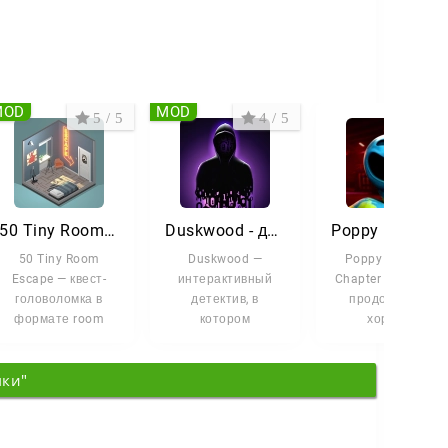
MOD
MOD
5 / 5
4 / 5
4.4 
50 Tiny Room Escape
Duskwood - детективные игры
Poppy Playtime Chapter 4 Mobile
50 Tiny Room
Duskwood —
Poppy Playtime
Escape — квест-
интерактивный
Chapter 4 Mobile —
головоломка в
детектив, в
продолжение
формате room
котором
хоррор-
escape, где каждая
расследование
головоломки, в
новая комната
разворачивается
котором история
мки"
становится
прямо в формате
уходит еще