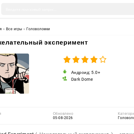
я
»
Все игры
»
Головоломки
желательный эксперимент
Андроид: 5.0+
Dark Dome
я
Обновлено
Категор
05-08-2026
Головол