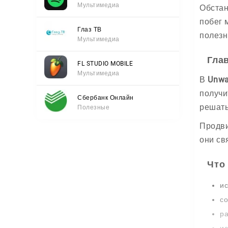
Мультимедиа
Обстан
побег 
Глаз ТВ
полезн
Мультимедиа
Гла
FL STUDIO MOBILE
Мультимедиа
В
Unwa
получи
Сбербанк Онлайн
решать
Полезные
Продви
они св
Что
ис
со
ра