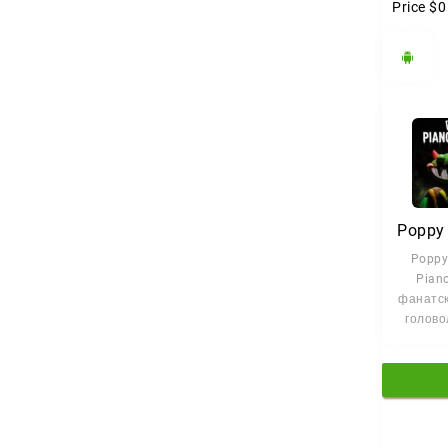
Price
$0
Poppy
Piano
фанатск
голово
Android
вам п