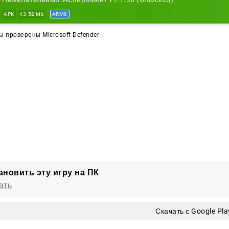
е это не просто квест о побеге, а история о выживании в
APK
43.52 Mb
ARM8
сной.
 проверены Microsoft Defender
ановить эту игру на ПК
ать
Скачать с Google Pla