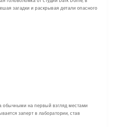
я головоломка от студии Dark Dome, в
решая загадки и раскрывая детали опасного
 за обычными на первый взгляд местами
ывается заперт в лаборатории, став