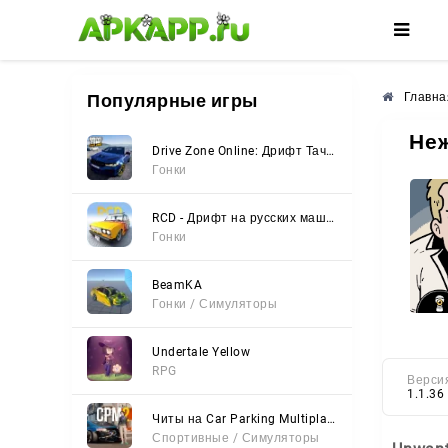
🌸
🌺
🌼
Популярные игры
Главна
Не
Drive Zone Online: Дрифт Тачки
Гонки
RCD - Дрифт на русских машинах
Гонки
BeamKA
Гонки / Симуляторы
Undertale Yellow
RPG
Верси
1.1.36
Читы на Car Parking Multiplayer 2 (Все открыто, Мод-Меню)
Спортивные / Симуляторы