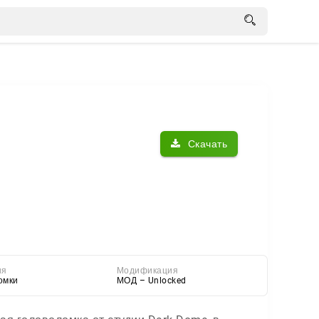
Скачать
ия
Модификация
омки
МОД – Unlocked