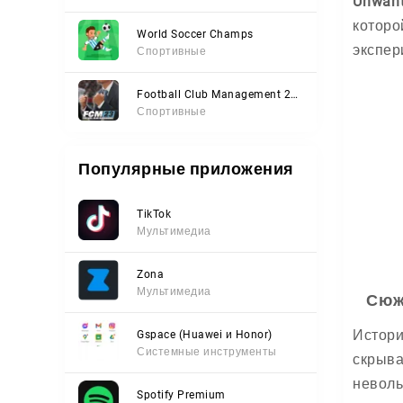
Unwant
которо
World Soccer Champs
экспер
Спортивные
Football Club Management 2023
Спортивные
Популярные приложения
TikTok
Мультимедиа
Zona
Мультимедиа
Сюж
Истори
Gspace (Huawei и Honor)
Системные инструменты
скрыва
неволь
Spotify Premium