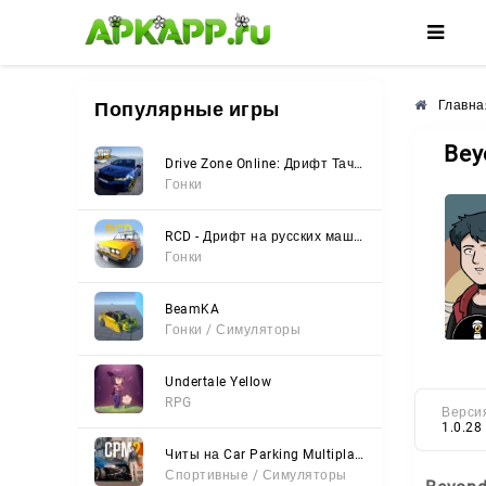
🌸
🌺
🌼
Популярные игры
Главна
Bey
Drive Zone Online: Дрифт Тачки
Гонки
RCD - Дрифт на русских машинах
Гонки
BeamKA
Гонки / Симуляторы
Undertale Yellow
RPG
Верси
1.0.28
Читы на Car Parking Multiplayer 2 (Все открыто, Мод-Меню)
Спортивные / Симуляторы