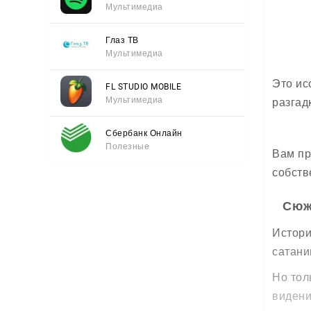
Мультимедиа
Глаз ТВ
Мультимедиа
Это ис
FL STUDIO MOBILE
Мультимедиа
разгад
Сбербанк Онлайн
Полезные
Вам пр
собств
Сюж
Истори
сатани
Но тол
видени