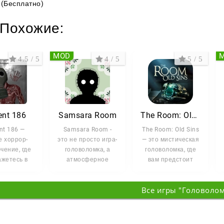
(Бесплатно)
Похожие:
MOD
4.5 / 5
4 / 5
5 / 5
ent 186
Samsara Room
The Room: Old Sins
nt 186 —
Samsara Room -
The Room: Old Sins
е хоррор-
это не просто игра-
— это мистическая
чение, где
головоломка, а
головоломка, где
ажетесь в
атмосферное
вам предстоит
роли
point-and-click
расследовать
блогера,
приключение,
таинственное
Все игры "Головоло
едующего
которое