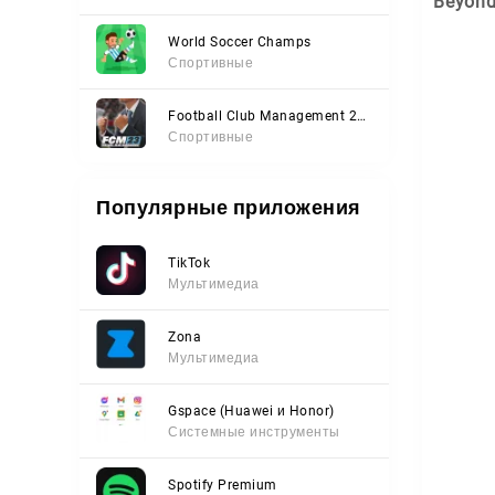
Beyond
World Soccer Champs
Спортивные
Football Club Management 2023
Спортивные
Популярные приложения
TikTok
Мультимедиа
Zona
Мультимедиа
Gspace (Huawei и Honor)
Системные инструменты
Spotify Premium