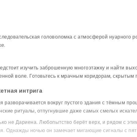
следовательская головоломка с атмосферой нуарного ро
ке.
едстоит изучить заброшенную многоэтажку и найти выхо
енной воле. Готовьтесь к мрачным коридорам, скрытым
етная интрига
я разворачивается вокруг пустого здания с тёмным про
нские ритуалы, отпугнувшие даже самых смелых искате
ько не Дариена. Любопытство берёт верх, и рядом с эт
я. Однажды ночью он замечает мигающие сигналы с пято