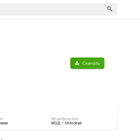
Скачать
ия
Модификация
омки
МОД – Unlocked