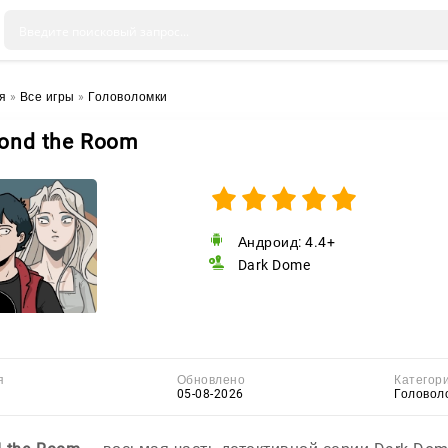
я
»
Все игры
»
Головоломки
ond the Room
Андроид: 4.4+
Dark Dome
я
Обновлено
Категор
05-08-2026
Головол