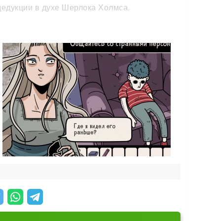
дедукции в духе Шерлока Холмса.
те бродить по комнатам, искать улики и
вателя.
найти, если внимательно осмотреться... или
новые загадки.
ывают ценные сведения.
нию Дариена.
крытые финалы.
ера загадочного дома. Раскройте его тайны и