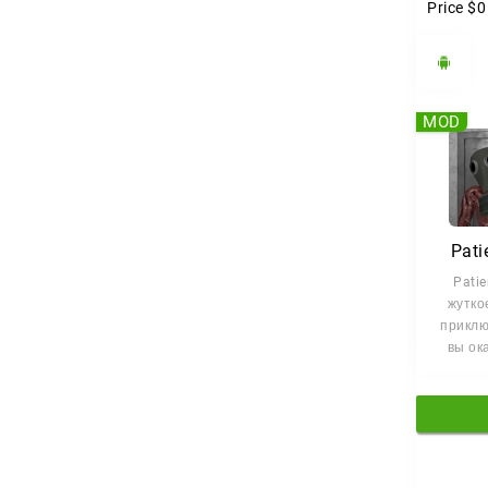
Price
$0
MOD
Pati
Patie
жутко
приклю
вы ок
видео
иссл