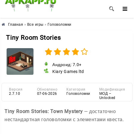
🌸
🌺
🌼
Главная
»
Все игры
»
Головоломки
Tiny Room Stories
Андроид: 7.0+
Kiary Games ltd
Версия
Обновлено
Категория
Модификация
2.7.10
07-06-2026
Головоломки
МОД –
Unlocked
Tiny Room Stories: Town Mystery
— достаточно
нестандартная головоломки с элементами квеста.