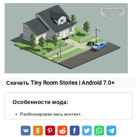
глав сюжета открывает перед детективом
неожиданные события, которые заставят
задуматься о судьбах жителей Редклиффа и вашего
папы. Атмосфера игры поддерживается
загадочными и атмосферными локациями, которые
вы сможете исследовать.
Скачать Tiny Room Stories | Android 7.0+
Особенности мода:
Разблокирован весь контент.