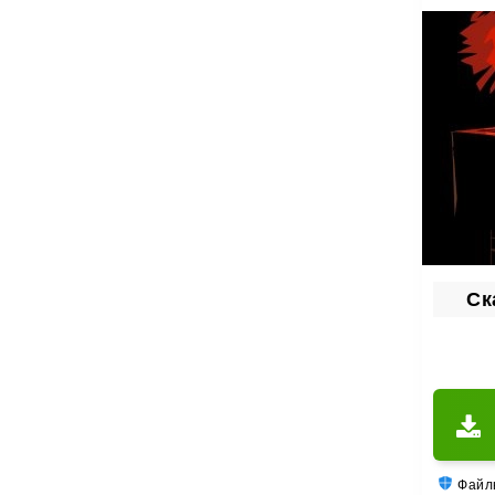
Ска
Файлы