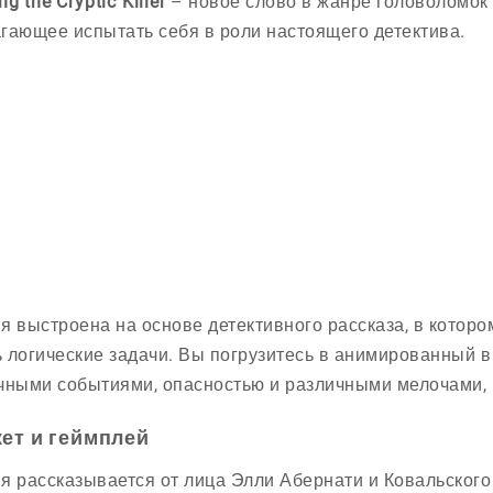
g the Cryptic Killer
– новое слово в жанре головоломок н
гающее испытать себя в роли настоящего детектива.
я выстроена на основе детективного рассказа, в которо
 логические задачи. Вы погрузитесь в анимированный в
чными событиями, опасностью и различными мелочами, к
ет и геймплей
я рассказывается от лица Элли Абернати и Ковальского 