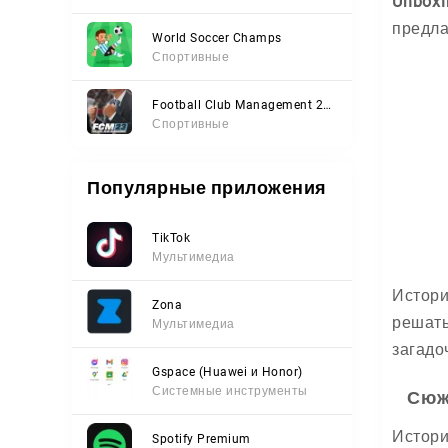
Unboxin
предла
World Soccer Champs
Спортивные
Football Club Management 2023
Спортивные
Популярные приложения
TikTok
Мультимедиа
Истори
Zona
решать
Мультимедиа
загадо
Gspace (Huawei и Honor)
Системные инструменты
Сюж
Истори
Spotify Premium