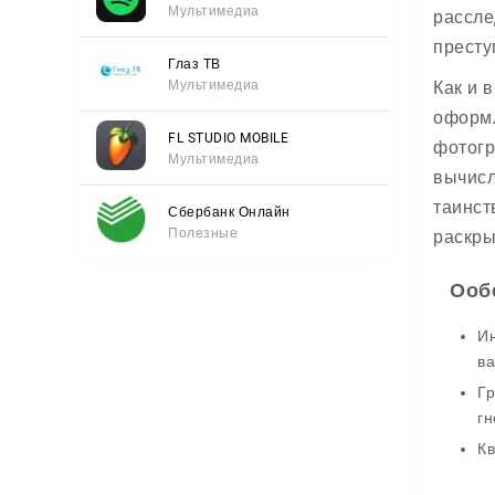
Мультимедиа
рассле
престу
Глаз ТВ
Мультимедиа
Как и 
оформл
FL STUDIO MOBILE
фотогр
Мультимедиа
вычисл
таинст
Сбербанк Онлайн
Полезные
раскры
Ооб
Ин
ва
Гр
гн
Кв