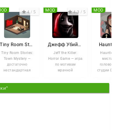
MOD
MOD
MOD
4 / 5
4.3 / 5
4.5 
Tiny Room Stories
Джефф Убийца: Хоррор
Haunted Laia
Tiny Room Stories:
Jeff the Killer:
Haunted Laia —
Town Mystery —
Horror Game — игра
мистическая
достаточно
по мотивам
головоломка от
нестандартная
мрачной
студии Dark Dome,
головоломки с
крипипасты о
в которой
элементами
Джеффе Вудсе.
расследование,
мки"
квеста. Вы
Это история
поиск улик и