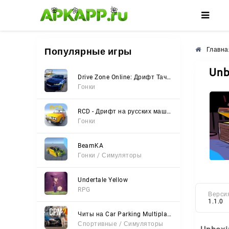
🌸
🌺
🌼
Популярные игры
Главна
Unb
Drive Zone Online: Дрифт Тачки
Гонки
RCD - Дрифт на русских машинах
Гонки
BeamKA
Гонки / Симуляторы
Undertale Yellow
RPG
Верси
1.1.0
Читы на Car Parking Multiplayer 2 (Все открыто, Мод-Меню)
Спортивные / Симуляторы