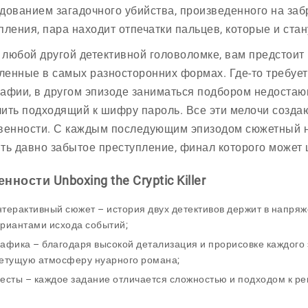
дованием загадочного убийства, произведенного на за
пления, пара находит отпечатки пальцев, которые и ста
в любой другой детективной головоломке, вам предстоит
енные в самых разносторонних формах. Где-то требуе
афии, в другом эпизоде заниматься подбором недостающ
ить подходящий к шифру пароль. Все эти мелочи созда
венности. С каждым последующим эпизодом сюжетный нак
ть давно забытое преступление, финал которого может
енности
Unboxing
t
he
Cryptic Killer
терактивный сюжет – история двух детективов держит в напря
риантами исхода событий;
афика – благодаря высокой детализация и прорисовке каждого 
етущую атмосферу нуарного романа;
есты – каждое задание отличается сложностью и подходом к 