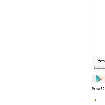
Уст
показ
Price
$0