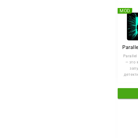
MOD
Parallel
— это 
зап
детекти
где ра
един