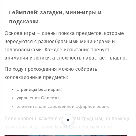
Геймплей: загадки, мини-игры и
подсказки
Основа игры — сцены поиска предметов, которые
чередуются с разнообразными мини-играми и
головоломками. Каждое испытание требует
внимания и логики, а сложность нарастает плавно.
По ходу прохождения можно собирать
коллекционные предметы:
страницы Бестиария;
украшения Селесты;
элементы для собственной Эфирной рощи.
Если уровень кажется слишком трудным, на помощь
▼
приходят подсказки. Благодаря им можно не
застревать на одном месте и спокойно двигаться по