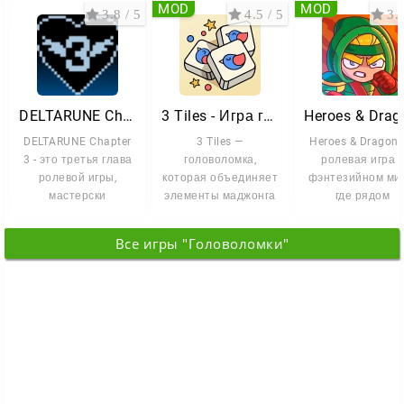
MOD
MOD
3.8 / 5
4.5 / 5
3.3
DELTARUNE Chapter 3
3 Tiles - Игра головоломка
DELTARUNE Chapter
3 Tiles —
Heroes & Dragons
3 - это третья глава
головоломка,
ролевая игра в
ролевой игры,
которая объединяет
фэнтезийном ми
мастерски
элементы маджонга
где рядом
смешивающей
и механики на
существуют маги
интригу сюжета с
совпадение
древние тайны
Все игры "Головоломки"
одинаковых