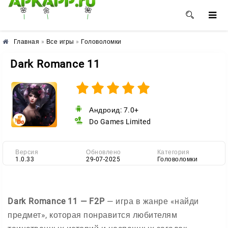
🌺
🌼
🌸
Главная
»
Все игры
»
Головоломки
Dark Romance 11
Андроид: 7.0+
Do Games Limited
Версия
Обновлено
Категория
1.0.33
29-07-2025
Головоломки
Dark Romance 11 — F2P
— игра в жанре «найди
предмет», которая понравится любителям