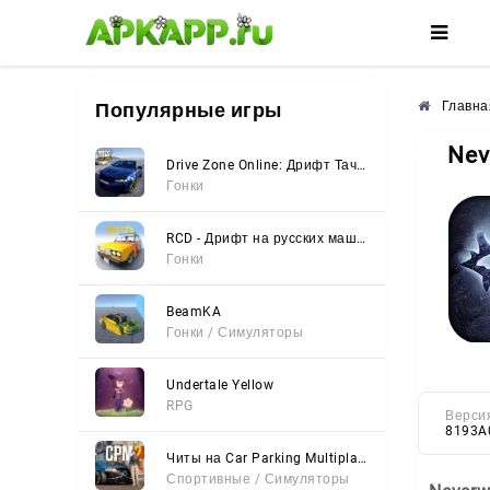
🌸
🌺
🌼
Популярные игры
Главна
Nev
Drive Zone Online: Дрифт Тачки
Гонки
RCD - Дрифт на русских машинах
Гонки
BeamKA
Гонки / Симуляторы
Undertale Yellow
RPG
Верси
8193A
Читы на Car Parking Multiplayer 2 (Все открыто, Мод-Меню)
Спортивные / Симуляторы