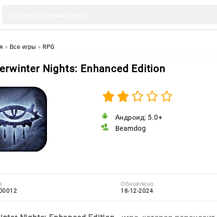
я
»
Все игры
»
RPG
erwinter Nights: Enhanced Edition
Андроид: 5.0+
Beamdog
я
Обновлено
00012
18-12-2024