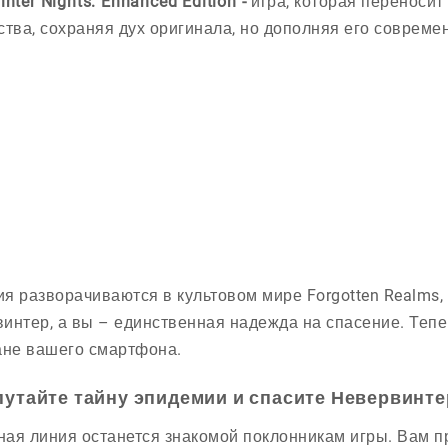
inter Nights: Enhanced Edition -
игра, которая переносит
ства, сохраняя дух оригинала, но дополняя его соврем
я разворачиваются в культовом мире Forgotten Realms,
интер, а вы – единственная надежда на спасение. Тепе
ане вашего смартфона.
путайте тайну эпидемии и спасите Невервинте
ая линия останется знакомой поклонникам игры. Вам пр