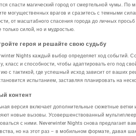
тся спасти магический город от смертельной чумы. По 
ите могущественных врагов и сразитесь с темными сила
сти, от масштабного спасения города до личных просьб 
е только силой, но и мудростью.
тройте героя и решайте свою судьбу
rwinter Nights каждый выбор определяет ход событий. 
су, класс и способности, чтобы адаптировать его под св
гию с тактикой, где успешный исход зависит от ваших р
становится испытанием, заставляя планировать на неск
ый контент
ная версия включает дополнительные сюжетные ветки 
яют новые вызовы. Усовершенствованный мультиплеер 
оваться с ними. Neverwinter Nights снова предлагает в
вства, но на этот раз – в мобильном формате, давая ша