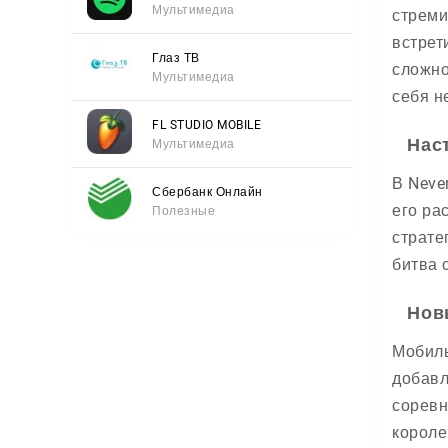
Мультимедиа
стреми
встрет
Глаз ТВ
сложно
Мультимедиа
себя н
FL STUDIO MOBILE
Нас
Мультимедиа
В Neve
Сбербанк Онлайн
его ра
Полезные
страте
битва 
Нов
Мобиль
добавл
соревн
короле