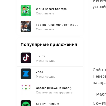
Neverw
устрой
World Soccer Champs
Спортивные
Football Club Management 2023
Спортивные
Популярные приложения
TikTok
Мультимедиа
Событи
Zona
Неверв
Мультимедиа
на экр
Gspace (Huawei и Honor)
Системные инструменты
Рас
Сюжетн
Spotify Premium