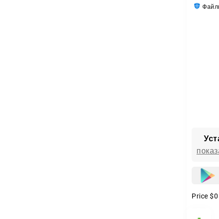
Файлы
Уст
показ
Price
$0