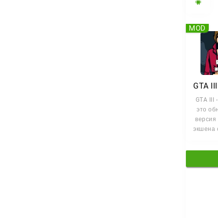
MOD
GTA III -
это об
версия 
экшена 
миром