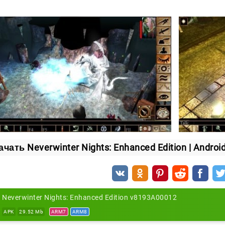
ачать Neverwinter Nights: Enhanced Edition | Android
Neverwinter Nights: Enhanced Edition v8193A00012
APK
29.52 Mb
ARM7
ARM8