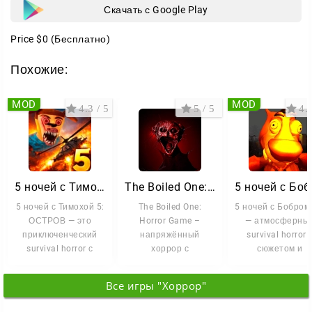
Скачать с Google Play
Price
$0
(Бесплатно)
Похожие:
MOD
MOD
4.3 / 5
5 / 5
4.3
5 ночей с Тимохой 5: ОСТРОВ
The Boiled One: Horror Game
5 ночей с Тимохой 5:
The Boiled One:
5 ночей с Бобром 
ОСТРОВ — это
Horror Game –
— атмосферны
приключенческий
напряжённый
survival horror 
survival horror с
хоррор с
сюжетом и
элементами point-
элементами
неожиданной
and-click,
выживания, где вам
механикой. Зде
Все игры "Хоррор"
предстоит провести