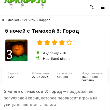
🌸
🌺
🌼
Главная
»
Все игры
»
Хоррор
5 ночей с Тимохой 3: Город
Андроид: 7.0+
Heartland studio
Версия
Обновлено
Категория
Модификация
1.22
27-07-2026
Хоррор
МОД – Без
рекламы
5 ночей с Тимохой 3: Город
— продолжение
популярной серии, которое переносит игрока на
улицы ночного мегаполиса.