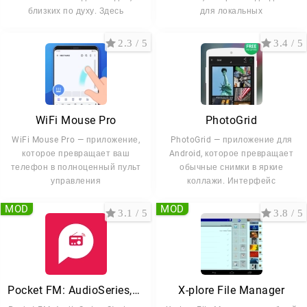
близких по духу. Здесь
для локальных
2.3 / 5
3.4 / 5
WiFi Mouse Pro
PhotoGrid
WiFi Mouse Pro — приложение,
PhotoGrid — приложение для
которое превращает ваш
Android, которое превращает
телефон в полноценный пульт
обычные снимки в яркие
управления
коллажи. Интерфейс
MOD
MOD
3.1 / 5
3.8 / 5
Pocket FM: AudioSeries,Stories
X-plore File Manager