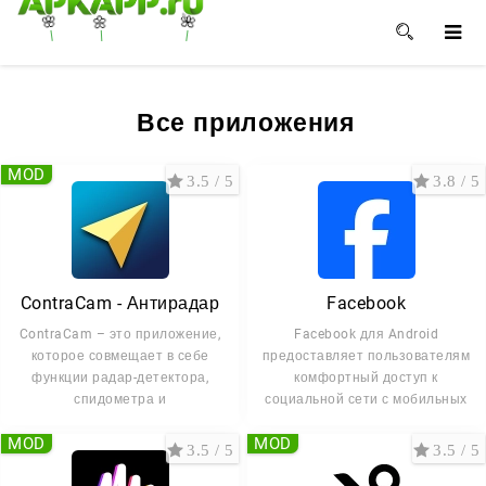
🌸
🌺
🌼
Все приложения
MOD
3.5 / 5
3.8 / 5
ContraCam - Антирадар
Facebook
ContraCam – это приложение,
Facebook для Android
которое совмещает в себе
предоставляет пользователям
функции радар-детектора,
комфортный доступ к
спидометра и
социальной сети с мобильных
MOD
MOD
3.5 / 5
3.5 / 5