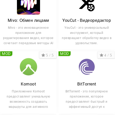
Mivo: Обмен лицами
YouCut - Видеоредактор
Mivo - это инновационное
YouCut - это универсальный
приложение для
инструмент, который
редактирования видео, которое
превращает обработку видео в
сочетает передовые методы AI
удовольствие.
MOD
MOD
5 / 5
4 / 5
Komoot
BitTorrent
Приложение Komoot
BitTorrent - это популярное
предоставляет уникальную
приложение, которое
возможность создавать
предоставляет быстрый и
маршруты для активного
эффективный доступ к
отдыха, от