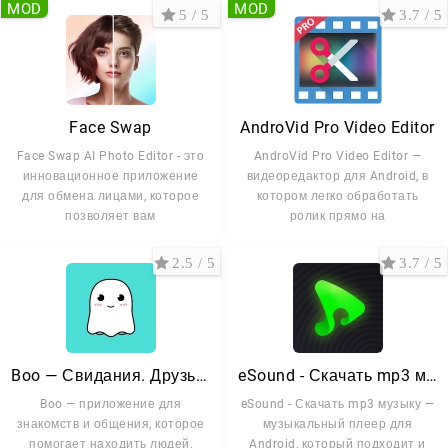
MOD
MOD
5 / 5
3.7 / 5
Face Swap
AndroVid Pro Video Editor
Face Swap AI Photo Editor - это
AndroVid Pro Video Editor —
инновационное приложение
видеоредактор для Android, в
для обмена лицами, которое
котором легко обработать
позволяет вам
ролик прямо на
2.5 / 5
3.7 / 5
Boo — Свидания. Друзья. Чат.
eSound - Скачать mp3 музыку
Boo — приложение для
eSound - Скачать mp3 музыку —
знакомств и общения, которое
музыкальный плеер для
помогает находить людей,
Android, который подходит и