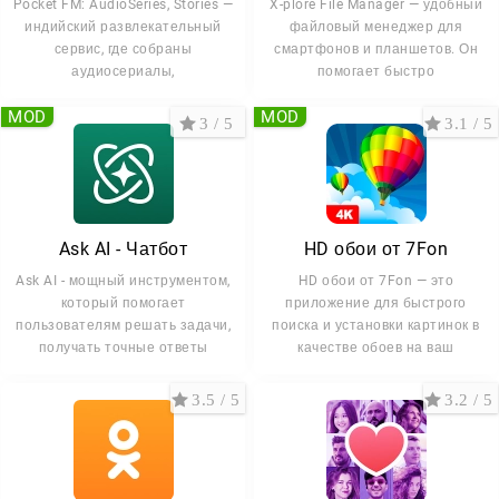
Pocket FM: AudioSeries, Stories —
X-plore File Manager — удобный
индийский развлекательный
файловый менеджер для
сервис, где собраны
смартфонов и планшетов. Он
аудиосериалы,
помогает быстро
MOD
MOD
3 / 5
3.1 / 5
Ask AI - Чатбот
HD обои от 7Fon
Ask AI - мощный инструментом,
HD обои от 7Fon — это
который помогает
приложение для быстрого
пользователям решать задачи,
поиска и установки картинок в
получать точные ответы
качестве обоев на ваш
3.5 / 5
3.2 / 5