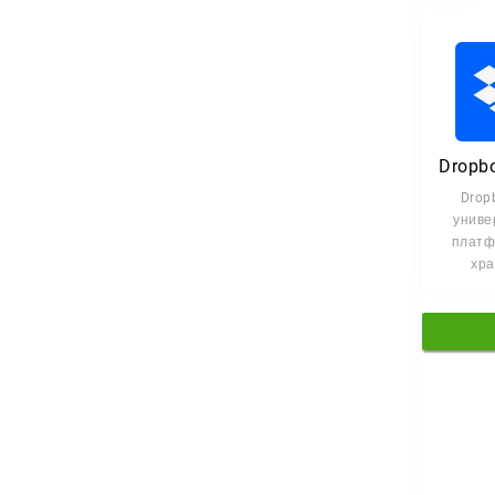
Dropb
униве
платф
хра
синхро
упр
фа
дос