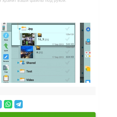
 хранит ваши файлы под рукой:
аете нужный документ с телефона, планшета
ожения. Отдельный плеер устанавливать не
тов до мультимедиа. Это делает его
ый инструмент для всех ваших устройств.