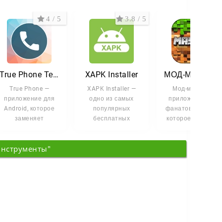
4 / 5
3.8 / 5
3.2 
True Phone Телефон, Контакты
XAPK Installer
МОД-МАСТЕР для Майнкрафт ПЕ
True Phone —
XAPK Installer —
Мод-мастер —
приложение для
одно из самых
приложение для
Android, которое
популярных
фанатов Minecraft
заменяет
бесплатных
которое помогает
стандартную
приложений для
быстро находить 
звонилку и
установки игр и
устанавливать
инструменты"
менеджер
программ с
контактов.