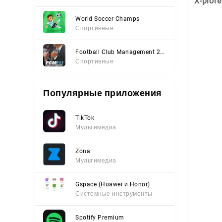
X-plor
World Soccer Champs
Спортивные
Football Club Management 2023
Спортивные
Популярные приложения
TikTok
Мультимедиа
Zona
Мультимедиа
Gspace (Huawei и Honor)
Системные инструменты
Spotify Premium