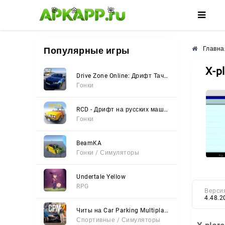
🌼
🌺
🌸
Популярные игры
Главна
X-p
Drive Zone Online: Дрифт Тачки
Гонки
RCD - Дрифт на русских машинах
Гонки
BeamKA
Гонки / Симуляторы
Undertale Yellow
RPG
Верси
4.48.2
Читы на Car Parking Multiplayer 2 (Все открыто, Мод-Меню)
Спортивные / Симуляторы