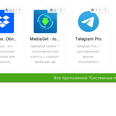
3.1 / 5
5 / 5
3.1 / 5
Dropbox: Облачное хранилище
MediaGet - торрент клиент
Telegram Pro
ox - это
MediaGet torrent —
Telegram Pro —
рсальная
приложение для
расширенная
орма для
работы с торрент-
версия
нения,
файлами, где
популярного
низации и
поиск, загрузка и
мессенджера для
авления
просмотр медиа
тех, кто ценит
Все приложения "Системные 
йлами,
безопасность и
тупная