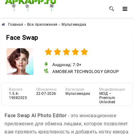
🌺
🌼
🌸
Главная
»
Все приложения
»
Мультимедиа
Face Swap
Андроид: 7.0+
AMOBEAR TECHNOLOGY GROUP
Версия
Обновлено
Категория
Модификация
1.5.4-
22-07-2026
Мультимедиа
МОД –
19082025
Premium
Unlocked
Face Swap AI Photo Editor
- это инновационное
приложение для обмена лицами, которое позволяет
вам проявить креативность и добавить нотку юмора