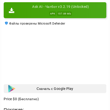
Для тех, кто ищет больше возможностей,
Ask AI - Чатбот v3.2.19 (Unlocked)
предусмотрена премиум-версия с расширенным
APK
157.89 Mb
функционалом. Независимо от ваших запросов –
Файлы проверены Microsoft Defender
будь то помощь в обучении, решение
профессиональных задач или просто ответ на
любопытный вопрос – любой запрос будет
выполнен.
Скачать с Google Play
Price
$0
(Бесплатно)
Похожие: