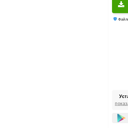
Файлы
Уст
показ