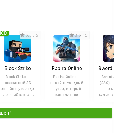
MOD
3.5 / 5
3.6 / 5
3.3 
Block Strike
Rapira Online
Sword Art Online (
Block Strike —
Rapira Online —
Sword Art Online
пиксельный 3D
новый командный
(SAO) — MMO-игра
онлайн-шутер, где
шутер, который
по мотивам
вы создаёте кланы,
взял лучшие
культового ранобэ
общаетесь с
фишки Standoff 2 и
которое полюбил
другими игроками и
Counter-Strike. Если
и в Японии, и
кшен"