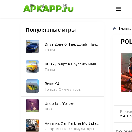
🌼
🌺
🌸
Популярные игры
Главна
PO
Drive Zone Online: Дрифт Тачки
Гонки
RCD - Дрифт на русских машинах
Гонки
BeamKA
Гонки / Симуляторы
Undertale Yellow
RPG
Верси
2.4.1 
Читы на Car Parking Multiplayer 2 (Все открыто, Мод-Меню)
Спортивные / Симуляторы