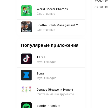
POLYW
схватк
World Soccer Champs
Спортивные
Football Club Management 2023
Спортивные
Популярные приложения
TikTok
Мультимедиа
Zona
Мультимедиа
Gspace (Huawei и Honor)
Системные инструменты
Spotify Premium