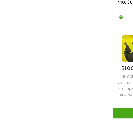
Price
$0
BLOC
BLOC
динами
от перв
формат
пик
гра
Куб