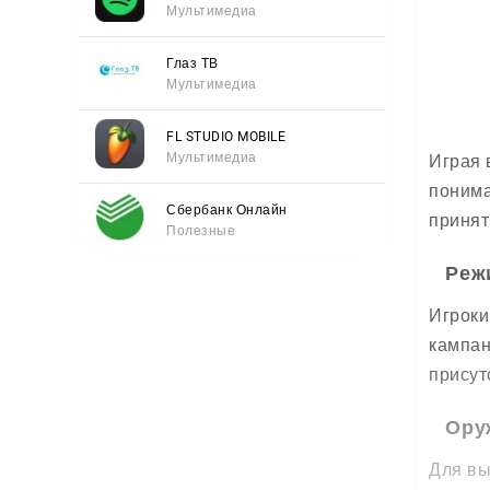
Мультимедиа
Глаз ТВ
Мультимедиа
FL STUDIO MOBILE
Мультимедиа
Играя 
понима
Сбербанк Онлайн
принят
Полезные
Реж
Игроки
кампан
присут
Ору
Для вы