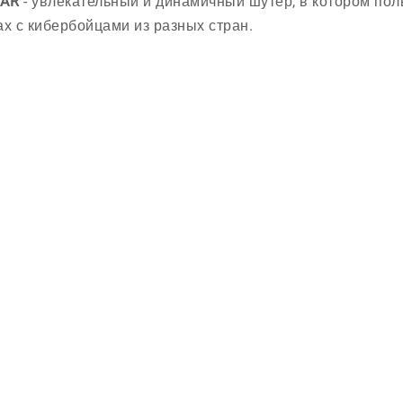
AR
- увлекательный и динамичный шутер, в котором пол
ах с кибербойцами из разных стран.