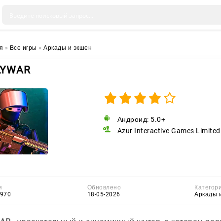
я
»
Все игры
»
Аркады и экшен
LYWAR
Андроид: 5.0+
Azur Interactive Games Limited
я
Обновлено
Категор
b970
18-05-2026
Аркады 