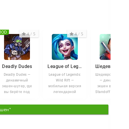
MOD
4 / 5
4 / 5
4 /
Deadly Dudes
League of Legends: Wild Rift
Шедевростанд
Deadly Dudes —
League of Legends:
Шедевростандоф
динамичный
Wild Rift —
— динамичный
экшен-шутер, где
мобильная версия
экшен в формате
вы берёте под
легендарной
Standoff 2, которы
контроль судьбу
MOBA, которая
объединяет шуте
выживших в мире,
переносит
и
кшен"
напряжённые
киберспортивный