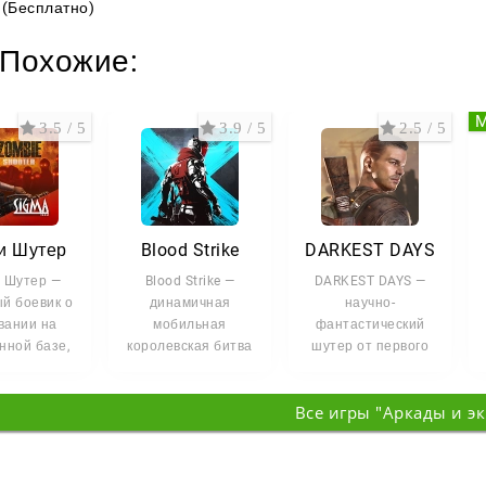
(Бесплатно)
Похожие:
3.5 / 5
3.9 / 5
2.5 / 5
и Шутер
Blood Strike
DARKEST DAYS
 Шутер —
Blood Strike —
DARKEST DAYS —
й боевик о
динамичная
научно-
вании на
мобильная
фантастический
нной базе,
королевская битва
шутер от первого
дая вылазка
от студии NetEase.
лица о
ыстро
Это аркадный
путешествиях во
Все игры "Аркады и э
шутер от
времени. Вы
играете за