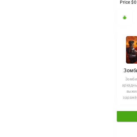
Price
$0
Зомб
Зомби
аркадны
выжи
заражё
где каж
б