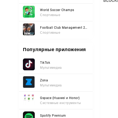
BLOCK
World Soccer Champs
Спортивные
Football Club Management 2023
Спортивные
Популярные приложения
TikTok
Мультимедиа
Zona
Мультимедиа
Gspace (Huawei и Honor)
Системные инструменты
Spotify Premium