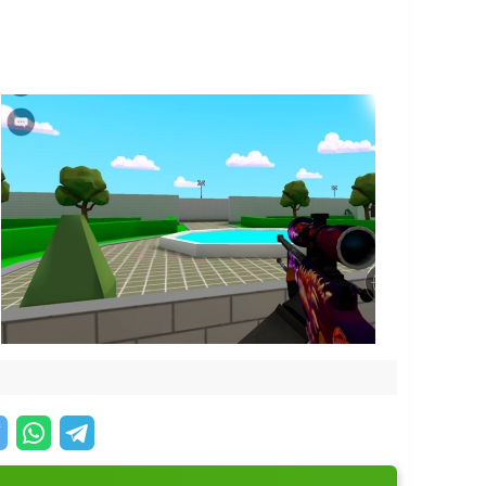
а. Без взаимодействия с союзниками выиграть
йдёт оружие под свой стиль:
 боя с дробовиком? Решать только вам.