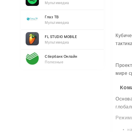
Мультимедиа
Глаз ТВ
Мультимедиа
Кубиче
FL STUDIO MOBILE
Мультимедиа
тактик
Сбербанк Онлайн
Полезные
Проект
мире с
Ком
Основа
глобал
Режимы
на