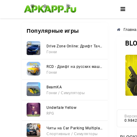
🌸
🌺
🌼
Популярные игры
Главна
BLO
Drive Zone Online: Дрифт Тачки
Гонки
RCD - Дрифт на русских машинах
Гонки
BeamKA
Гонки / Симуляторы
Undertale Yellow
RPG
Верси
0.9842
Читы на Car Parking Multiplayer 2 (Все открыто, Мод-Меню)
Спортивные / Симуляторы