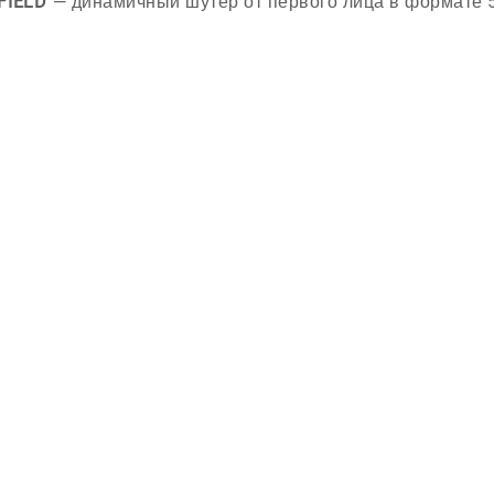
FIELD
— динамичный шутер от первого лица в формате 5 