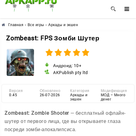
🌸
🌼
🌺
Главная
»
Все игры
»
Аркады и экшен
Zombeast: FPS Зомби Шутер
Андроид: 10+
AKPublish pty ltd
Версия
Обновлено
Категория
Модификация
0.45
26-07-2026
Аркады и
МОД – Много
экшен
денег
Zombeast: Zombie Shooter
— бесплатный офлайн-
шутер от первого лица, где вы открываете глаза
посреди зомби-апокалипсиса.