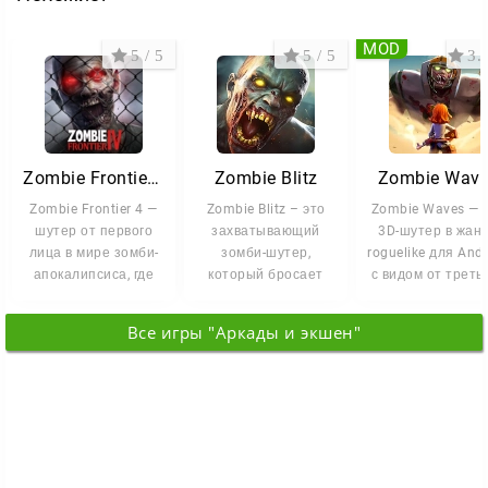
Кто знает, какой зомби поджидает за следующим
углом? Заряжайте оружие, шагайте вперёд и
MOD
5 / 5
5 / 5
3.1
докажите, что выжить здесь — вполне реально.
Zombie Frontier 4
Zombie Blitz
Zombie Wav
Zombie Frontier 4 —
Zombie Blitz – это
Zombie Waves — 
шутер от первого
захватывающий
3D-шутер в жан
лица в мире зомби-
зомби-шутер,
roguelike для And
апокалипсиса, где
который бросает
с видом от треть
выживание зависит
вызов вашей
лица. Вас бросаю
от
скорости реакции,
Все игры "Аркады и экшен"