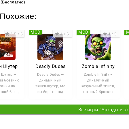
(Бесплатно)
Похожие:
MOD
MOD
3.5 / 5
4 / 5
4 / 5
и Шутер
Deadly Dudes
Zombie Infinity
 Шутер —
Deadly Dudes —
Zombie Infinity –
й боевик о
динамичный
динамичный
вании на
экшен-шутер, где
казуальный экшен,
нной базе,
вы берёте под
который бросает
дая вылазка
контроль судьбу
вас в эпицентр
ыстро
выживших в мире,
нескончаемой
Все игры "Аркады и э
битвы с