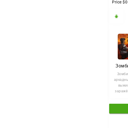
Price
$0
Зомб
Зомби
аркадны
выжи
заражё
где каж
б