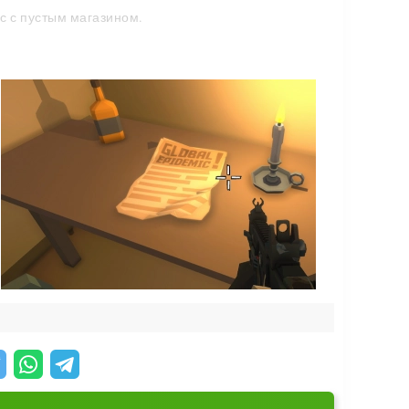
с с пустым магазином.
ы и уходить от опасности.
ию вперёд. Вам предстоит:
о вложить в прокачку героя и открыть новые
. Они требуют полной отдачи и проверяют, на