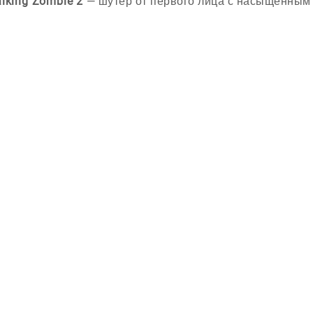
lking Zombie 2
— шутер от первого лица с насыщенным