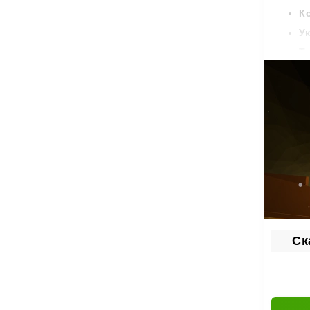
К
У
Т
Сис
Мир иг
ун
ис
з
об
За вып
Ск
возмож
Чем да
что вы