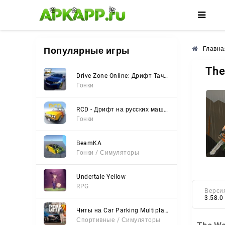
🌼
🌸
🌺
Популярные игры
Главна
The
Drive Zone Online: Дрифт Тачки
Гонки
RCD - Дрифт на русских машинах
Гонки
BeamKA
Гонки / Симуляторы
Undertale Yellow
RPG
Верси
3.58.0
Читы на Car Parking Multiplayer 2 (Все открыто, Мод-Меню)
Спортивные / Симуляторы