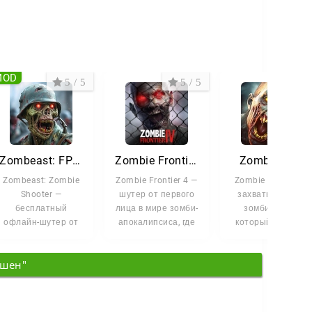
MOD
5 / 5
5 / 5
5 /
Zombeast: FPS Зомби Шутер
Zombie Frontier 4
Zombie Blitz
Zombeast: Zombie
Zombie Frontier 4 —
Zombie Blitz – это
Shooter —
шутер от первого
захватывающий
бесплатный
лица в мире зомби-
зомби-шутер,
офлайн-шутер от
апокалипсиса, где
который бросает
первого лица, где
выживание
вызов вашей
вы открываете
зависит от
скорости реакции,
кшен"
глаза посреди