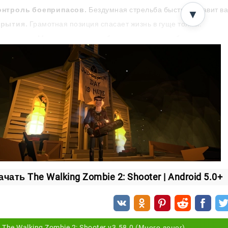
онтроль боеприпасов.
Бездумная стрельба быстро оставит ва
▼
крытия.
Грамотная позиция спасает жизнь в гуще толпы.
ранспорт.
Машины помогают быстро пересекать большие регион
тема квестов
ры наполнен разными миссиями, и каждая двигает истор
ичтожать зомби и зачищать заражённые зоны;
кать и собирать ресурсы;
ащищать лагеря выживших;
щаться с NPC и принимать решения, влияющие на сюжет.
олнение заданий вы получаете опыт и награды. Их можн
ачать The Walking Zombie 2: Shooter | Android 5.0+
ности для исследования мира.
льше вы продвигаетесь, тем сложнее становятся миссии
 действительно способны.
The Walking Zombie 2: Shooter v3.58.0 (Много денег)