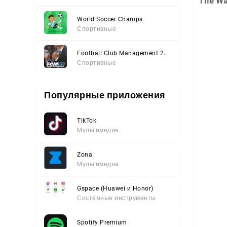
The Wa
World Soccer Champs
Спортивные
Football Club Management 2023
Спортивные
Популярные приложения
TikTok
Мультимедиа
Zona
Мультимедиа
Gspace (Huawei и Honor)
Системные инструменты
Spotify Premium