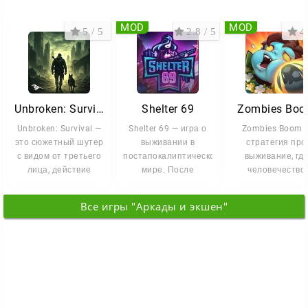
MOD
MOD
5 / 5
2.8 / 5
4 
Unbroken: Survival
Shelter 69
Zombies Bo
Unbroken: Survival —
Shelter 69 — игра о
Zombies Boom 
это сюжетный шутер
выживании в
стратегия про
с видом от третьего
постапокалиптическом
выживание, гд
лица, действие
мире. После
человечество
которого
глобальной
отбивается от
разворачивается
катастрофы вы
полчищ зомби. 
Все игры "Аркады и экшен"
становитесь