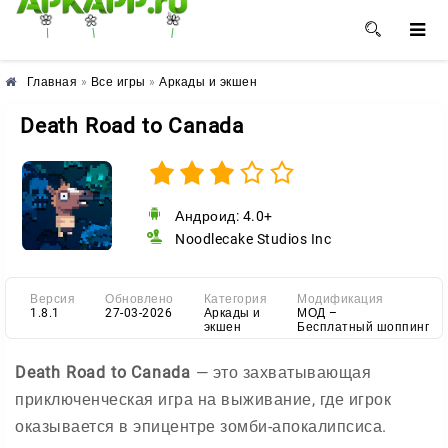
🌺
🌼
🌸
Главная
»
Все игры
»
Аркады и экшен
Death Road to Canada
Андроид: 4.0+
Noodlecake Studios Inc
Версия
Обновлено
Категория
Модификация
1.8.1
27-03-2026
Аркады и
МОД –
экшен
Бесплатный шоппинг
Death Road to Canada
— это захватывающая
приключенческая игра на выживание, где игрок
оказывается в эпицентре зомби-апокалипсиса.