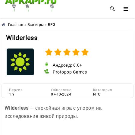
🌺
🌼
🌸
Главная
»
Все игры
»
RPG
Wilderless
Андроид: 8.0+
Protopop Games
Версия
Обновлено
Категория
1.9
07-10-2024
RPG
Wilderless
— спокойная игра с упором на
исследование живой природы.