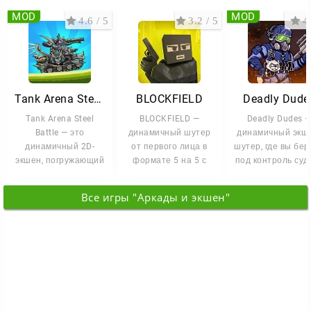
MOD
MOD
4.6 / 5
3.2 / 5
4 
Tank Arena Steel Battle
BLOCKFIELD
Deadly Dude
Tank Arena Steel
BLOCKFIELD —
Deadly Dudes 
Battle — это
динамичный шутер
динамичный экш
динамичный 2D-
от первого лица в
шутер, где вы бер
экшен, погружающий
формате 5 на 5 с
под контроль суд
вас в мир внезапных
пиксельной
выживших в мир
переворотов и
графикой.
Все игры "Аркады и экшен"
Кубический