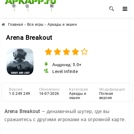
🌺
🌼
🌸
Главная
»
Все игры
»
Аркады и экшен
Arena Breakout
Андроид: 5.0+
Level Infinite
Версия
Обновлено
Категория
Модификация
1.0.249.249
16-07-2026
Аркады и
Полная
экшен
версия
Arena Breakout
— динамичный шутер, где вы
сражаетесь с другими игроками на огромной карте.